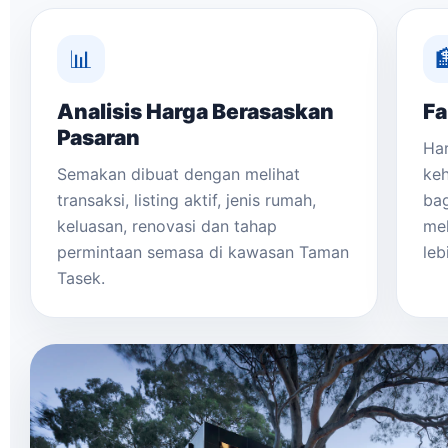
📊

Analisis Harga Berasaskan
Fa
Pasaran
Har
Semakan dibuat dengan melihat
keh
transaksi, listing aktif, jenis rumah,
bag
keluasan, renovasi dan tahap
mel
permintaan semasa di kawasan Taman
leb
Tasek.