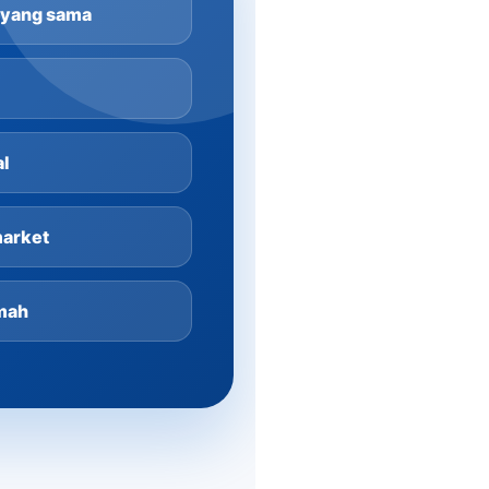
 yang sama
al
market
umah