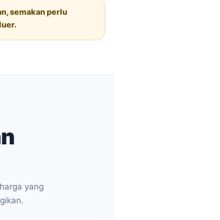
gan, semakan perlu
luer.
an
 harga yang
ugikan.