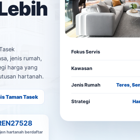
Lebih
Tasek
Fokus Servis
sa, jenis rumah,
tegi harga yang
Kawasan
utusan hartanah.
Jenis Rumah
Teres, Se
sis Taman Tasek
Strategi
Har
REN27528
jen hartanah berdaftar