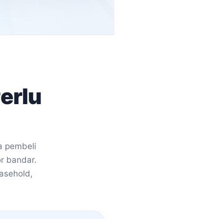
erlu
a pembeli
or bandar.
easehold,