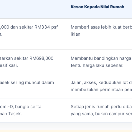
Kesan Kepada Nilai Rumah
9,000 dan sekitar RM334 psf
Memberi asas lebih kuat berb
a.
iklan.
sarkan sekitar RM698,000
Membantu bandingkan harga p
sifikasi.
tentu harga laku sebenar.
Tasek sering muncul dalam
Jalan, akses, kedudukan lot 
membezakan permintaan pem
semi-D, banglo serta
Setiap jenis rumah perlu dib
aman Tasek.
yang sama, bukan campur sem