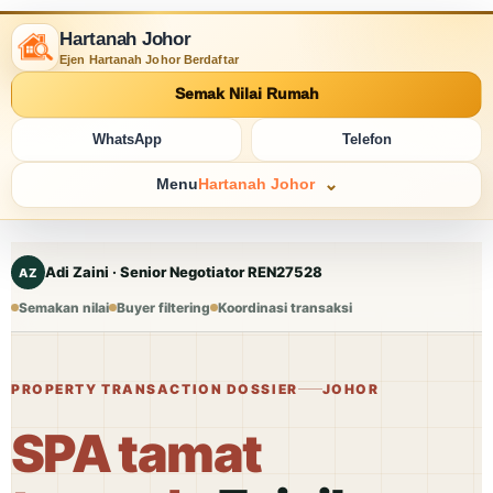
Hartanah Johor
Ejen Hartanah Johor Berdaftar
Semak Nilai Rumah
WhatsApp
Telefon
Menu
Hartanah Johor
Adi Zaini · Senior Negotiator REN27528
AZ
Semakan nilai
Buyer filtering
Koordinasi transaksi
PROPERTY TRANSACTION DOSSIER
JOHOR
SPA tamat