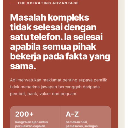
THE OPERATING ADVANTAGE
Masalah kompleks
tidak selesai dengan
satu telefon. Ia selesai
apabila semua pihak
bekerja pada fakta yang
sama.
Adi menyatukan maklumat penting supaya pemilik
tidak menerima jawapan bercanggah daripada
pembeli, bank, valuer dan peguam.
200+
A–Z
Rangkaian ejen untuk
Semakan nilai,
perluaskan capaian
pemasaran, saringan