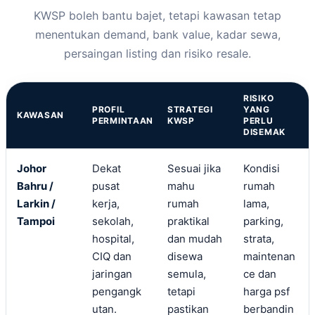
KWSP boleh bantu bajet, tetapi kawasan tetap
menentukan demand, bank value, kadar sewa,
persaingan listing dan risiko resale.
RISIKO
PROFIL
STRATEGI
YANG
KAWASAN
PERMINTAAN
KWSP
PERLU
DISEMAK
Johor
Dekat
Sesuai jika
Kondisi
Bahru /
pusat
mahu
rumah
Larkin /
kerja,
rumah
lama,
Tampoi
sekolah,
praktikal
parking,
hospital,
dan mudah
strata,
CIQ dan
disewa
maintenan
jaringan
semula,
ce dan
pengangk
tetapi
harga psf
utan.
pastikan
berbandin