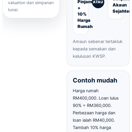
Pinjaman
ATAU
valuation dan simpanan
Akaun
+
tunai.
Sejahter
10%
Harga
Rumah
Amaun sebenar tertakluk
kepada semakan dan
kelulusan KWSP.
Contoh mudah
Harga rumah
RM400,000. Loan lulus
90% = RM360,000.
Perbezaan harga dan
loan ialah RM40,000.
Tambah 10% harga