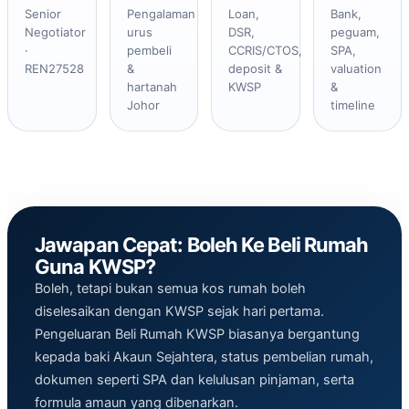
Senior
Pengalaman
Loan,
Bank,
Negotiator
urus
DSR,
peguam,
·
pembeli
CCRIS/CTOS,
SPA,
REN27528
&
deposit &
valuation
hartanah
KWSP
&
Johor
timeline
Jawapan Cepat: Boleh Ke Beli Rumah
Guna KWSP?
Boleh, tetapi bukan semua kos rumah boleh
diselesaikan dengan KWSP sejak hari pertama.
Pengeluaran Beli Rumah KWSP biasanya bergantung
kepada baki Akaun Sejahtera, status pembelian rumah,
dokumen seperti SPA dan kelulusan pinjaman, serta
formula amaun yang dibenarkan.