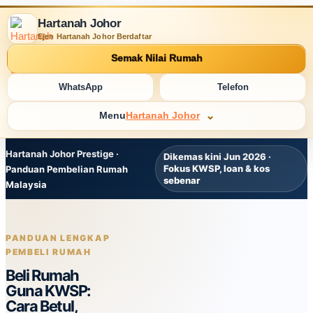
Hartanah Johor
Ejen Hartanah Johor Berdaftar
Semak Nilai Rumah
WhatsApp
Telefon
Menu
Hartanah Johor
Hartanah Johor Prestige ·
Dikemas kini Jun 2026 ·
Fokus KWSP, loan & kos
Panduan Pembelian Rumah
sebenar
Malaysia
PANDUAN LENGKAP
PEMBELI RUMAH
Beli Rumah
Guna KWSP:
Cara Betul,