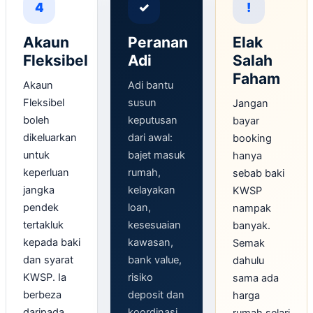
4
✓
!
Akaun
Peranan
Elak
Fleksibel
Adi
Salah
Faham
Akaun
Adi bantu
Fleksibel
susun
Jangan
boleh
keputusan
bayar
dikeluarkan
dari awal:
booking
untuk
bajet masuk
hanya
keperluan
rumah,
sebab baki
jangka
kelayakan
KWSP
pendek
loan,
nampak
tertakluk
kesesuaian
banyak.
kepada baki
kawasan,
Semak
dan syarat
bank value,
dahulu
KWSP. Ia
risiko
sama ada
berbeza
deposit dan
harga
daripada
koordinasi