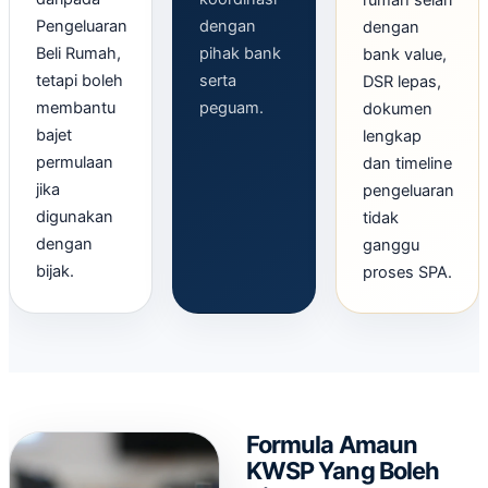
rumah selari
Pengeluaran
dengan
dengan
Beli Rumah,
pihak bank
bank value,
tetapi boleh
serta
DSR lepas,
membantu
peguam.
dokumen
bajet
lengkap
permulaan
dan timeline
jika
pengeluaran
digunakan
tidak
dengan
ganggu
bijak.
proses SPA.
Formula Amaun
KWSP Yang Boleh