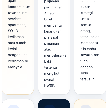
apartmen,
rumah. Ia
pinjaman
kondominium,
bukan
perumahan.
townhouse,
strategi
Amaun
serviced
untuk
boleh
apartment,
semua
membantu
SOHO
orang,
kurangkan
kediaman
tetapi boleh
prinsipal
atau rumah
membantu
pinjaman
kedai
bila mahu
atau
dengan unit
kawal aliran
menyelesaikan
kediaman di
tunai
baki
Malaysia.
dengan
tertentu
lebih
mengikut
tersusun.
syarat
KWSP.