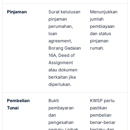
Pinjaman
Surat kelulusan
Menunjukkan
pinjaman
jumlah
perumahan,
pembiayaan
loan
dan status
agreement,
pinjaman
Borang Gadaian
rumah.
16A, Deed of
Assignment
atau dokumen
berkaitan jika
diperlukan.
Pembelian
Bukti
KWSP perlu
Tunai
pembayaran
pastikan
dan
pembelian
pengesahan
benar-benar
pemaju / pihak
berlaku dan