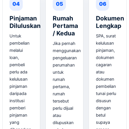
04
05
06
Pinjaman
Rumah
Dokumen
Diluluskan
Pertama
Lengkap
/ Kedua
Untuk
SPA, surat
pembelian
kelulusan
Jika pernah
melalui
pinjaman,
menggunakan
loan,
dokumen
pengeluaran
pembeli
cagaran
perumahan
perlu ada
atau
untuk
kelulusan
dokumen
rumah
pinjaman
pembelian
pertama,
daripada
tunai perlu
rumah
institusi
disusun
tersebut
pemberi
dengan
perlu dijual
pinjaman
betul
atau
yang
supaya
dilupuskan