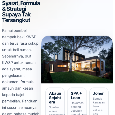
Syarat, Formula
& Strategi
Supaya Tak
Tersangkut
Ramai pembeli
nampak baki KWSP
dan terus rasa cukup
untuk beli rumah.
Sebenarnya, duit
KWSP untuk rumah
ada syarat, masa
pengeluaran,
dokumen, formula
amaun dan kesan
Akaun
SPA +
Johor
kepada bajet
Sejaht
Loan
Semak
pembelian. Panduan
era
kawasan,
Dokumen
bank
penting
ini susun semuanya
Sumber
value &
sebelum
utama
dalam bahasa mudah
kos
pengeluaran
pengeluaran