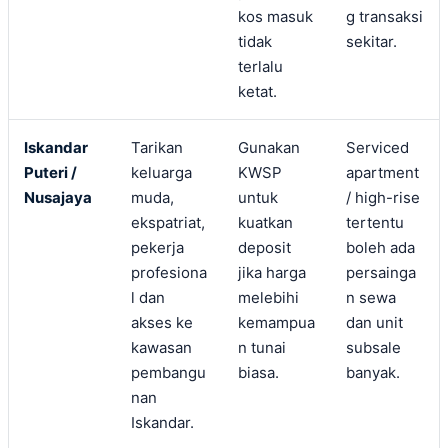
kos masuk
g transaksi
tidak
sekitar.
terlalu
ketat.
Iskandar
Tarikan
Gunakan
Serviced
Puteri /
keluarga
KWSP
apartment
Nusajaya
muda,
untuk
/ high-rise
ekspatriat,
kuatkan
tertentu
pekerja
deposit
boleh ada
profesiona
jika harga
persainga
l dan
melebihi
n sewa
akses ke
kemampua
dan unit
kawasan
n tunai
subsale
pembangu
biasa.
banyak.
nan
Iskandar.