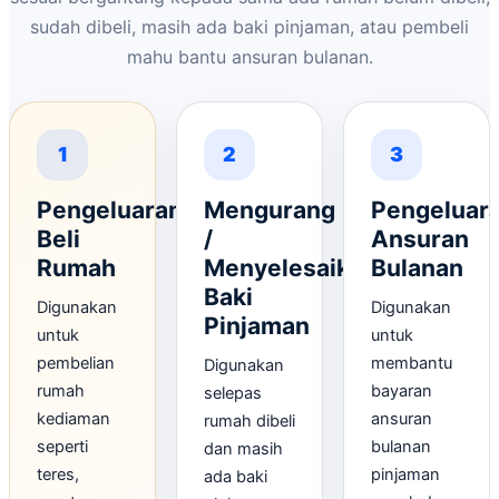
sudah dibeli, masih ada baki pinjaman, atau pembeli
mahu bantu ansuran bulanan.
1
2
3
Pengeluaran
Mengurang
Pengeluar
Beli
/
Ansuran
Rumah
Menyelesaikan
Bulanan
Baki
Digunakan
Digunakan
Pinjaman
untuk
untuk
pembelian
membantu
Digunakan
rumah
bayaran
selepas
kediaman
ansuran
rumah dibeli
seperti
bulanan
dan masih
teres,
pinjaman
ada baki