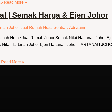
26
Read More »
l | Semak Harga & Ejen Johor
umah Johor
,
Jual Rumah Nusa Sentral
/
Adi Zaini
 Rumah Home Jual Rumah Johor Semak Nilai Hartanah Johor E
ak Nilai Hartanah Johor Ejen Hartanah Johor HARTANAH JO
r
Read More »