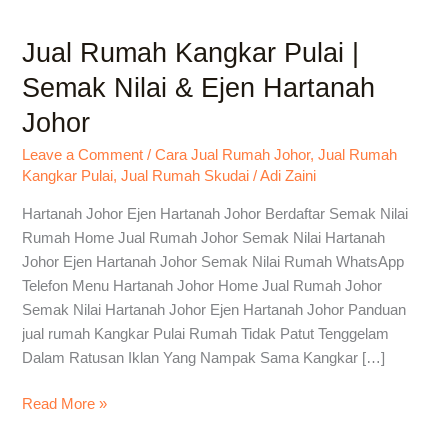
Jual Rumah Kangkar Pulai |
Jual
Rumah
Semak Nilai & Ejen Hartanah
Kangkar
Johor
Pulai
|
Leave a Comment
/
Cara Jual Rumah Johor
,
Jual Rumah
Semak
Kangkar Pulai
,
Jual Rumah Skudai
/
Adi Zaini
Nilai
&
Hartanah Johor Ejen Hartanah Johor Berdaftar Semak Nilai
Ejen
Rumah Home Jual Rumah Johor Semak Nilai Hartanah
Hartanah
Johor Ejen Hartanah Johor Semak Nilai Rumah WhatsApp
Johor
Telefon Menu Hartanah Johor Home Jual Rumah Johor
Semak Nilai Hartanah Johor Ejen Hartanah Johor Panduan
jual rumah Kangkar Pulai Rumah Tidak Patut Tenggelam
Dalam Ratusan Iklan Yang Nampak Sama Kangkar […]
Read More »