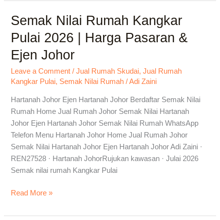
Semak Nilai Rumah Kangkar
Semak
Nilai
Pulai 2026 | Harga Pasaran &
Rumah
Ejen Johor
Kangkar
Pulai
Leave a Comment
/
Jual Rumah Skudai
,
Jual Rumah
2026
Kangkar Pulai
,
Semak Nilai Rumah
/
Adi Zaini
|
Harga
Hartanah Johor Ejen Hartanah Johor Berdaftar Semak Nilai
Pasaran
Rumah Home Jual Rumah Johor Semak Nilai Hartanah
&
Johor Ejen Hartanah Johor Semak Nilai Rumah WhatsApp
Ejen
Telefon Menu Hartanah Johor Home Jual Rumah Johor
Johor
Semak Nilai Hartanah Johor Ejen Hartanah Johor Adi Zaini ·
REN27528 · Hartanah JohorRujukan kawasan · Julai 2026
Semak nilai rumah Kangkar Pulai
Read More »