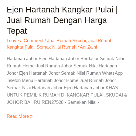
Ejen Hartanah Kangkar Pulai |
Ejen
Hartanah
Jual Rumah Dengan Harga
Kangkar
Tepat
Pulai
|
Leave a Comment
/
Jual Rumah Skudai
,
Jual Rumah
Jual
Kangkar Pulai
,
Semak Nilai Rumah
/
Adi Zaini
Rumah
Dengan
Hartanah Johor Ejen Hartanah Johor Berdaftar Semak Nilai
Harga
Rumah Home Jual Rumah Johor Semak Nilai Hartanah
Tepat
Johor Ejen Hartanah Johor Semak Nilai Rumah WhatsApp
Telefon Menu Hartanah Johor Home Jual Rumah Johor
Semak Nilai Hartanah Johor Ejen Hartanah Johor KHAS
UNTUK PEMILIK RUMAH DI KANGKAR PULAI, SKUDAI &
JOHOR BAHRU REN27528 • Semakan Nilai •
Read More »