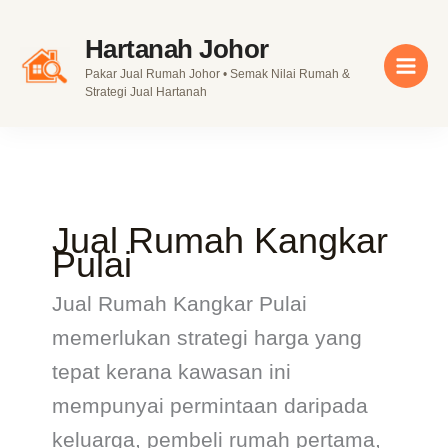
Skip
to
Hartanah Johor
content
Pakar Jual Rumah Johor • Semak Nilai Rumah &
Strategi Jual Hartanah
Jual Rumah Kangkar
Pulai
Jual Rumah Kangkar Pulai
memerlukan strategi harga yang
tepat kerana kawasan ini
mempunyai permintaan daripada
keluarga, pembeli rumah pertama,