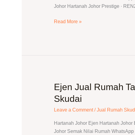
|
Johor Hartanah Johor Prestige · RE
Jual
Rumah
Read More »
&
Semak
Nilai
Ejen Jual Rumah T
Ejen
Jual
Skudai
Rumah
Taman
Leave a Comment
/
Jual Rumah Skud
Skudai
Hartanah Johor Ejen Hartanah Johor
Baru
Johor Semak Nilai Rumah WhatsApp T
|