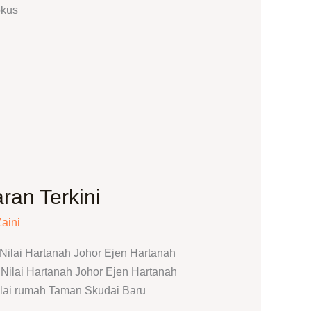
okus
an Terkini
Zaini
ilai Hartanah Johor Ejen Hartanah
ilai Hartanah Johor Ejen Hartanah
lai rumah Taman Skudai Baru