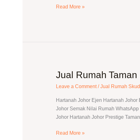
Harga
Read More »
Pasaran
Terkini
Jual Rumah Taman 
Jual
Rumah
Leave a Comment
/
Jual Rumah Skud
Taman
Skudai
Hartanah Johor Ejen Hartanah Johor
Baru
Johor Semak Nilai Rumah WhatsApp T
|
Johor Hartanah Johor Prestige Tama
Semak
Harga
Read More »