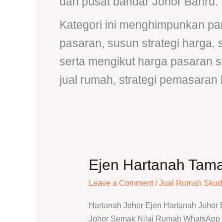
dan pusat bandar Johor Bahru.
Kategori ini menghimpunkan pan
pasaran, susun strategi harga,
serta mengikut harga pasaran 
jual rumah, strategi pemasaran 
Ejen Hartanah Tama
Ejen
Hartanah
Leave a Comment
/
Jual Rumah Skud
Taman
Skudai
Hartanah Johor Ejen Hartanah Johor
Baru
Johor Semak Nilai Rumah WhatsApp T