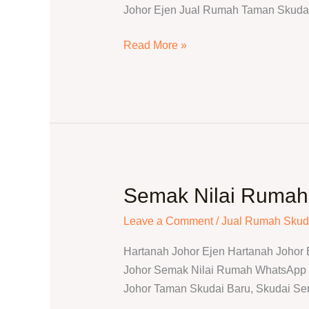
Johor Ejen Jual Rumah Taman Skudai 
Semak
Harga
Read More »
&
Jual
Rumah
Skudai
Semak Nilai Rumah 
Semak
Nilai
Leave a Comment
/
Jual Rumah Skud
Rumah
Taman
Hartanah Johor Ejen Hartanah Johor
Skudai
Johor Semak Nilai Rumah WhatsApp T
Baru
Johor Taman Skudai Baru, Skudai S
|