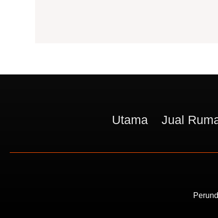
&
Ejen
Jual
Rumah
Utama
Jual Ruma
Perund