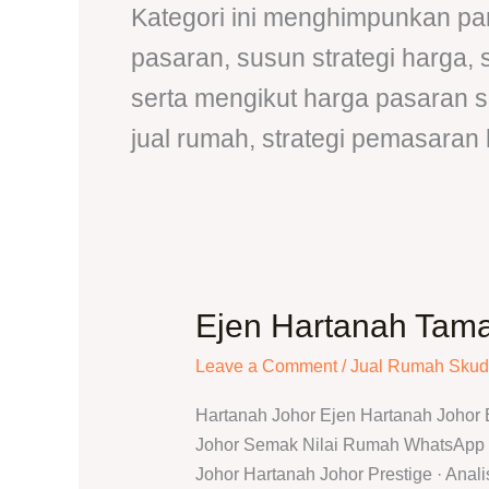
Kategori ini menghimpunkan pan
pasaran, susun strategi harga,
serta mengikut harga pasaran 
jual rumah, strategi pemasaran 
Ejen Hartanah Tama
Ejen
Hartanah
Leave a Comment
/
Jual Rumah Skud
Taman
Sutera
Hartanah Johor Ejen Hartanah Johor
|
Johor Semak Nilai Rumah WhatsApp T
Jual
Johor Hartanah Johor Prestige · Anal