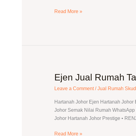
Rumah
Johor
Read More »
Bahru
Ejen Jual Rumah Ta
Ejen
Jual
Leave a Comment
/
Jual Rumah Skud
Rumah
Taman
Hartanah Johor Ejen Hartanah Johor
Sutera
Johor Semak Nilai Rumah WhatsApp T
Johor
Johor Hartanah Johor Prestige • RE
Bahru
|
Read More »