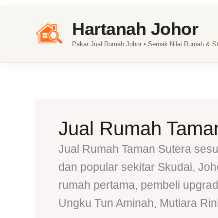
Skip
Hartanah Johor
to
content
Pakar Jual Rumah Johor • Semak Nilai Rumah & Str
Jual Rumah Taman
Jual Rumah Taman Sutera sesua
dan popular sekitar Skudai, Jo
rumah pertama, pembeli upgrade
Ungku Tun Aminah, Mutiara Rini