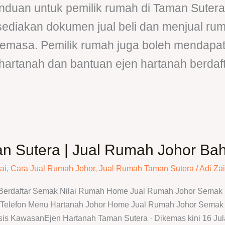
duan untuk pemilik rumah di Taman Sutera 
 sediakan dokumen jual beli dan menjual ru
semasa. Pemilik rumah juga boleh mendapa
hartanah dan bantuan ejen hartanah berdaft
n Sutera | Jual Rumah Johor Ba
ai
,
Cara Jual Rumah Johor
,
Jual Rumah Taman Sutera
/
Adi Zai
 Berdaftar Semak Nilai Rumah Home Jual Rumah Johor Semak N
elefon Menu Hartanah Johor Home Jual Rumah Johor Semak N
isis KawasanEjen Hartanah Taman Sutera · Dikemas kini 16 Jul