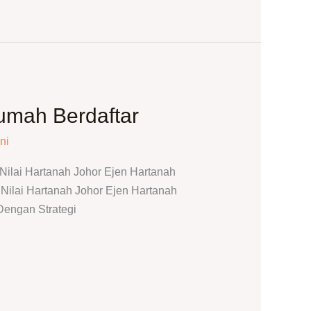
umah Berdaftar
ni
ilai Hartanah Johor Ejen Hartanah
ilai Hartanah Johor Ejen Hartanah
Dengan Strategi