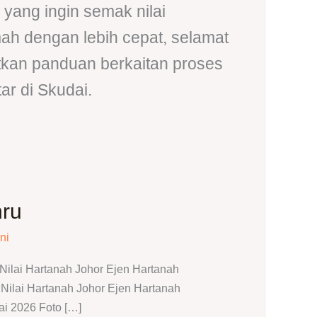
yang ingin semak nilai
mah dengan lebih cepat, selamat
tkan panduan berkaitan proses
ar di Skudai.
hru
ni
ilai Hartanah Johor Ejen Hartanah
ilai Hartanah Johor Ejen Hartanah
ai 2026 Foto […]