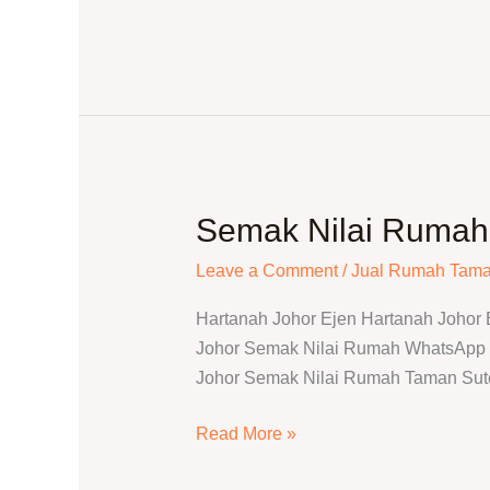
Servis
Jual
Rumah
Semak Nilai Rumah 
Semak
Nilai
Leave a Comment
/
Jual Rumah Tama
Rumah
Taman
Hartanah Johor Ejen Hartanah Johor
Sutera
Johor Semak Nilai Rumah WhatsApp T
|
Johor Semak Nilai Rumah Taman Sute
Harga
Pasaran
Read More »
Terkini