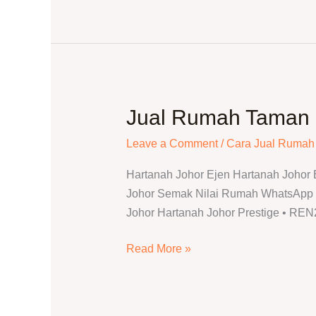
Jual Rumah Taman S
Jual
Rumah
Leave a Comment
/
Cara Jual Rumah
Taman
Sutera
Hartanah Johor Ejen Hartanah Johor
Johor
Johor Semak Nilai Rumah WhatsApp T
Bahru
Johor Hartanah Johor Prestige • RE
|
Ejen
Read More »
Jual
Rumah
Berdaftar