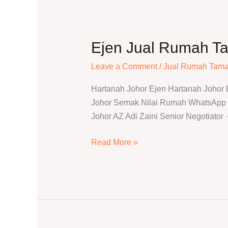
Ejen Jual Rumah Ta
Ejen
Jual
Leave a Comment
/
Jual Rumah Tama
Rumah
Taman
Hartanah Johor Ejen Hartanah Johor
Stulang
Johor Semak Nilai Rumah WhatsApp T
Laut
Johor AZ Adi Zaini Senior Negotiator
|
Adi
Read More »
Zaini
REN27528