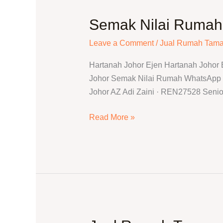
Semak Nilai Rumah 
Semak
Nilai
Leave a Comment
/
Jual Rumah Tama
Rumah
Taman
Hartanah Johor Ejen Hartanah Johor
Stulang
Johor Semak Nilai Rumah WhatsApp T
Laut
Johor AZ Adi Zaini · REN27528 Senio
|
Adi
Read More »
Hartanah
Johor
Jual