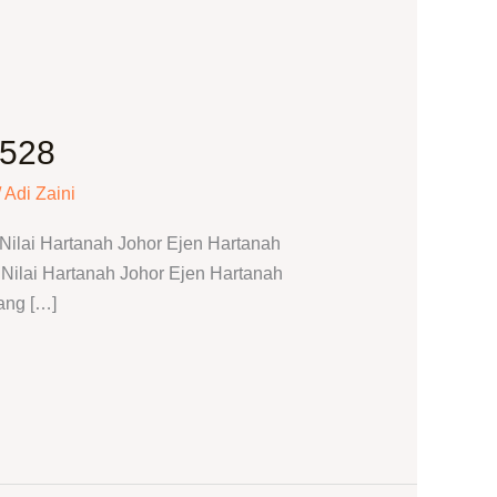
7528
/
Adi Zaini
ilai Hartanah Johor Ejen Hartanah
ilai Hartanah Johor Ejen Hartanah
ang […]