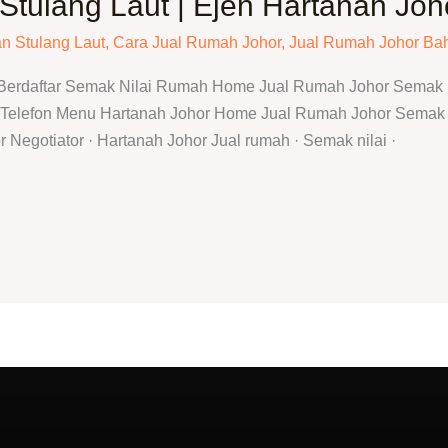
tulang Laut | Ejen Hartanah Jo
n Stulang Laut
,
Cara Jual Rumah Johor
,
Jual Rumah Johor Ba
 Berdaftar Semak Nilai Rumah Home Jual Rumah Johor Semak N
elefon Menu Hartanah Johor Home Jual Rumah Johor Semak N
 Negotiator · Hartanah Johor Jual rumah · Semak nilai ·