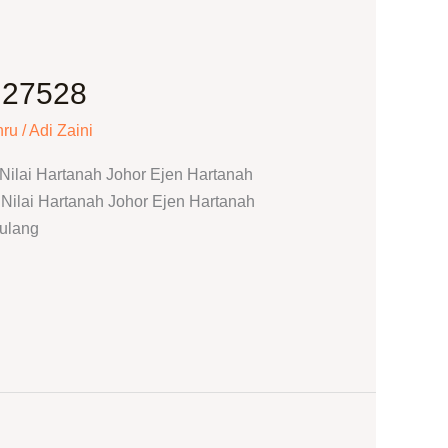
N27528
hru
/
Adi Zaini
ilai Hartanah Johor Ejen Hartanah
ilai Hartanah Johor Ejen Hartanah
tulang