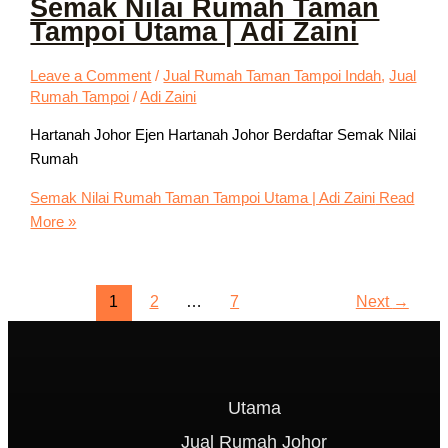
Semak Nilai Rumah Taman
Tampoi Utama | Adi Zaini
Leave a Comment
/
Jual Rumah Taman Tampoi Indah
,
Jual
Rumah Tampoi
/
Adi Zaini
Hartanah Johor Ejen Hartanah Johor Berdaftar Semak Nilai
Rumah
Semak Nilai Rumah Taman Tampoi Utama | Adi Zaini
Read
More »
1
2
…
7
Next
→
Utama
Jual Rumah Johor