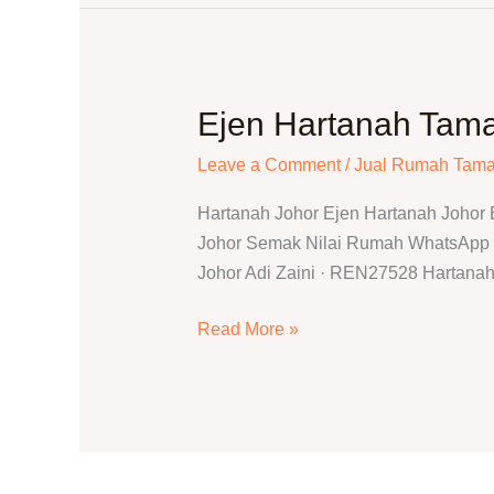
Ejen Hartanah Tama
Ejen
Hartanah
Leave a Comment
/
Jual Rumah Tama
Taman
Pelangi
Hartanah Johor Ejen Hartanah Johor
Indah
Johor Semak Nilai Rumah WhatsApp T
|
Johor Adi Zaini · REN27528 Hartanah 
Jual
Rumah
Read More »
Ulu
Tiram