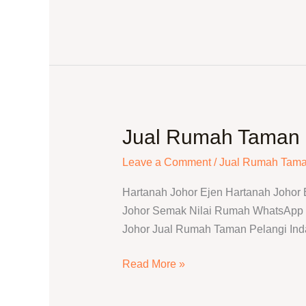
|
Harga
Pasaran
Terkini
Jual Rumah Taman P
Jual
Rumah
Leave a Comment
/
Jual Rumah Tama
Taman
Pelangi
Hartanah Johor Ejen Hartanah Johor
Indah
Johor Semak Nilai Rumah WhatsApp T
|
Johor Jual Rumah Taman Pelangi Inda
Ejen
Hartanah
Read More »
Johor