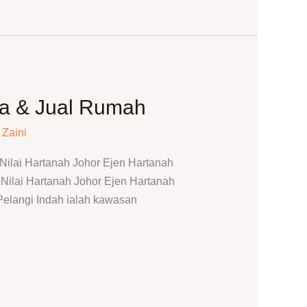
ga & Jual Rumah
 Zaini
ilai Hartanah Johor Ejen Hartanah
ilai Hartanah Johor Ejen Hartanah
angi Indah ialah kawasan