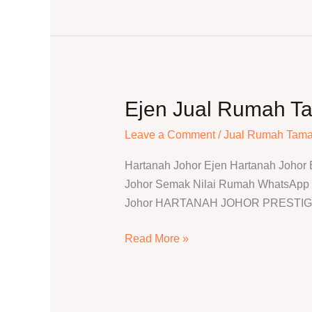
Ejen Jual Rumah T
Ejen
Jual
Leave a Comment
/
Jual Rumah Tama
Rumah
Taman
Hartanah Johor Ejen Hartanah Johor
Pelangi
Johor Semak Nilai Rumah WhatsApp T
Indah
Johor HARTANAH JOHOR PRESTIGE · 
|
Semak
Read More »
Harga
&
Jual
Rumah