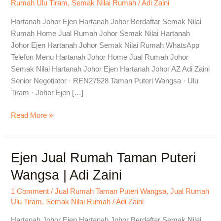
Rumah Ulu Tiram
,
Semak Nilai Rumah
/
Adi Zaini
Jual
Rumah
Hartanah Johor Ejen Hartanah Johor Berdaftar Semak Nilai
Dengan
Rumah Home Jual Rumah Johor Semak Nilai Hartanah
Adi
Johor Ejen Hartanah Johor Semak Nilai Rumah WhatsApp
Telefon Menu Hartanah Johor Home Jual Rumah Johor
Semak Nilai Hartanah Johor Ejen Hartanah Johor AZ Adi Zaini
Senior Negotiator · REN27528 Taman Puteri Wangsa · Ulu
Tiram · Johor Ejen […]
Read More »
Ejen Jual Rumah Taman Puteri
Ejen
Jual
Wangsa | Adi Zaini
Rumah
Taman
1 Comment
/
Jual Rumah Taman Puteri Wangsa
,
Jual Rumah
Ulu Tiram
,
Semak Nilai Rumah
/
Adi Zaini
Puteri
Wangsa
Hartanah Johor Ejen Hartanah Johor Berdaftar Semak Nilai