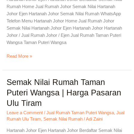
|
Rumah Home Jual Rumah Johor Semak Nilai Hartanah
Adi
Johor Ejen Hartanah Johor Semak Nilai Rumah WhatsApp
Zaini
Telefon Menu Hartanah Johor Home Jual Rumah Johor
Semak Nilai Hartanah Johor Ejen Hartanah Johor Hartanah
Johor / Jual Rumah Johor / Ejen Jual Rumah Taman Puteri
Wangsa Taman Puteri Wangsa
Read More »
Semak Nilai Rumah Taman
Semak
Nilai
Puteri Wangsa | Harga Pasaran
Rumah
Ulu Tiram
Taman
Puteri
Leave a Comment
/
Jual Rumah Taman Puteri Wangsa
,
Jual
Wangsa
Rumah Ulu Tiram
,
Semak Nilai Rumah
/
Adi Zaini
|
Harga
Hartanah Johor Ejen Hartanah Johor Berdaftar Semak Nilai