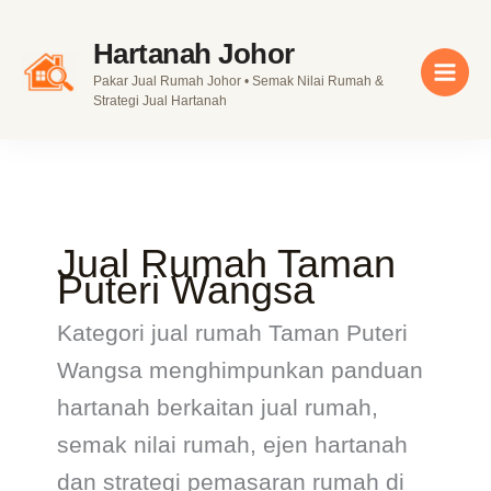
Skip
to
Hartanah Johor
content
Pakar Jual Rumah Johor • Semak Nilai Rumah &
Strategi Jual Hartanah
Jual Rumah Taman
Puteri Wangsa
Kategori jual rumah Taman Puteri
Wangsa menghimpunkan panduan
hartanah berkaitan jual rumah,
semak nilai rumah, ejen hartanah
dan strategi pemasaran rumah di