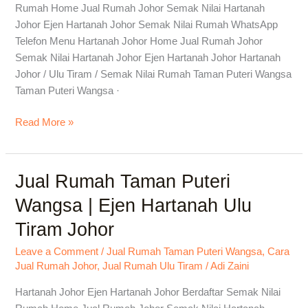
Pasaran
Rumah Home Jual Rumah Johor Semak Nilai Hartanah
Ulu
Johor Ejen Hartanah Johor Semak Nilai Rumah WhatsApp
Tiram
Telefon Menu Hartanah Johor Home Jual Rumah Johor
Semak Nilai Hartanah Johor Ejen Hartanah Johor Hartanah
Johor / Ulu Tiram / Semak Nilai Rumah Taman Puteri Wangsa
Taman Puteri Wangsa ·
Read More »
Jual Rumah Taman Puteri
Jual
Rumah
Wangsa | Ejen Hartanah Ulu
Taman
Tiram Johor
Puteri
Wangsa
Leave a Comment
/
Jual Rumah Taman Puteri Wangsa
,
Cara
|
Jual Rumah Johor
,
Jual Rumah Ulu Tiram
/
Adi Zaini
Ejen
Hartanah
Hartanah Johor Ejen Hartanah Johor Berdaftar Semak Nilai