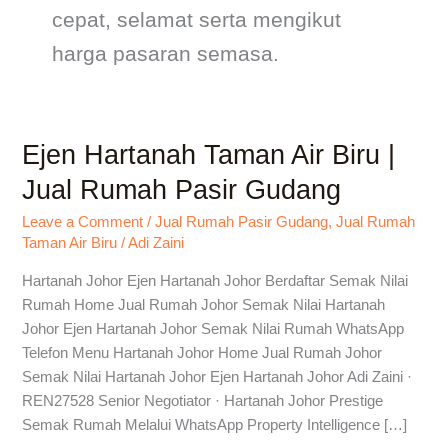
cepat, selamat serta mengikut
harga pasaran semasa.
Ejen Hartanah Taman Air Biru |
Ejen
Hartanah
Jual Rumah Pasir Gudang
Taman
Air
Leave a Comment
/
Jual Rumah Pasir Gudang
,
Jual Rumah
Taman Air Biru
/
Adi Zaini
Biru
|
Hartanah Johor Ejen Hartanah Johor Berdaftar Semak Nilai
Jual
Rumah Home Jual Rumah Johor Semak Nilai Hartanah
Rumah
Johor Ejen Hartanah Johor Semak Nilai Rumah WhatsApp
Pasir
Telefon Menu Hartanah Johor Home Jual Rumah Johor
Gudang
Semak Nilai Hartanah Johor Ejen Hartanah Johor Adi Zaini ·
REN27528 Senior Negotiator · Hartanah Johor Prestige
Semak Rumah Melalui WhatsApp Property Intelligence […]