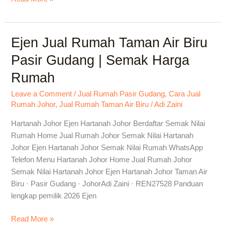
Ejen Jual Rumah Taman Air Biru
Ejen
Jual
Pasir Gudang | Semak Harga
Rumah
Rumah
Taman
Air
Leave a Comment
/
Jual Rumah Pasir Gudang
,
Cara Jual
Biru
Rumah Johor
,
Jual Rumah Taman Air Biru
/
Adi Zaini
Pasir
Gudang
Hartanah Johor Ejen Hartanah Johor Berdaftar Semak Nilai
|
Rumah Home Jual Rumah Johor Semak Nilai Hartanah
Semak
Johor Ejen Hartanah Johor Semak Nilai Rumah WhatsApp
Harga
Telefon Menu Hartanah Johor Home Jual Rumah Johor
Rumah
Semak Nilai Hartanah Johor Ejen Hartanah Johor Taman Air
Biru · Pasir Gudang · JohorAdi Zaini · REN27528 Panduan
lengkap pemilik 2026 Ejen
Read More »