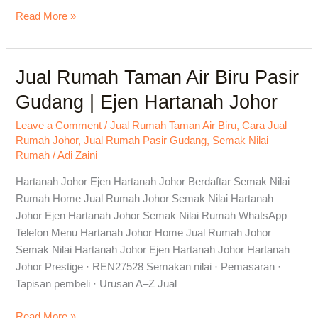
Read More »
Jual Rumah Taman Air Biru Pasir
Jual
Rumah
Gudang | Ejen Hartanah Johor
Taman
Air
Leave a Comment
/
Jual Rumah Taman Air Biru
,
Cara Jual
Rumah Johor
,
Jual Rumah Pasir Gudang
,
Semak Nilai
Biru
Rumah
/
Adi Zaini
Pasir
Gudang
Hartanah Johor Ejen Hartanah Johor Berdaftar Semak Nilai
|
Rumah Home Jual Rumah Johor Semak Nilai Hartanah
Ejen
Johor Ejen Hartanah Johor Semak Nilai Rumah WhatsApp
Hartanah
Telefon Menu Hartanah Johor Home Jual Rumah Johor
Johor
Semak Nilai Hartanah Johor Ejen Hartanah Johor Hartanah
Johor Prestige · REN27528 Semakan nilai · Pemasaran ·
Tapisan pembeli · Urusan A–Z Jual
Read More »