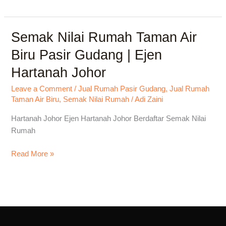
Semak Nilai Rumah Taman Air
Semak
Nilai
Biru Pasir Gudang | Ejen
Rumah
Hartanah Johor
Taman
Air
Leave a Comment
/
Jual Rumah Pasir Gudang
,
Jual Rumah
Biru
Taman Air Biru
,
Semak Nilai Rumah
/
Adi Zaini
Pasir
Gudang
Hartanah Johor Ejen Hartanah Johor Berdaftar Semak Nilai
|
Rumah
Ejen
Read More »
Hartanah
Johor