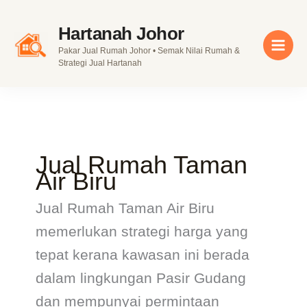
Skip
to
Hartanah Johor
content
Pakar Jual Rumah Johor • Semak Nilai Rumah &
Strategi Jual Hartanah
Jual Rumah Taman
Air Biru
Jual Rumah Taman Air Biru
memerlukan strategi harga yang
tepat kerana kawasan ini berada
dalam lingkungan Pasir Gudang
dan mempunyai permintaan