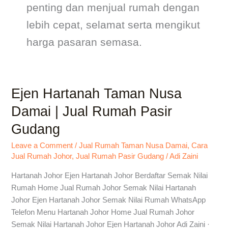
penting dan menjual rumah dengan
lebih cepat, selamat serta mengikut
harga pasaran semasa.
Ejen Hartanah Taman Nusa
Ejen
Hartanah
Damai | Jual Rumah Pasir
Taman
Gudang
Nusa
Damai
Leave a Comment
/
Jual Rumah Taman Nusa Damai
,
Cara
|
Jual Rumah Johor
,
Jual Rumah Pasir Gudang
/
Adi Zaini
Jual
Rumah
Hartanah Johor Ejen Hartanah Johor Berdaftar Semak Nilai
Pasir
Rumah Home Jual Rumah Johor Semak Nilai Hartanah
Gudang
Johor Ejen Hartanah Johor Semak Nilai Rumah WhatsApp
Telefon Menu Hartanah Johor Home Jual Rumah Johor
Semak Nilai Hartanah Johor Ejen Hartanah Johor Adi Zaini ·