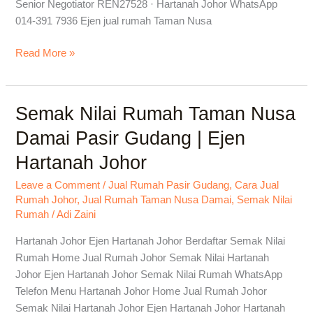
Senior Negotiator REN27528 · Hartanah Johor WhatsApp
014-391 7936 Ejen jual rumah Taman Nusa
Read More »
Semak Nilai Rumah Taman Nusa
Semak
Nilai
Damai Pasir Gudang | Ejen
Rumah
Hartanah Johor
Taman
Nusa
Leave a Comment
/
Jual Rumah Pasir Gudang
,
Cara Jual
Damai
Rumah Johor
,
Jual Rumah Taman Nusa Damai
,
Semak Nilai
Pasir
Rumah
/
Adi Zaini
Gudang
Hartanah Johor Ejen Hartanah Johor Berdaftar Semak Nilai
|
Rumah Home Jual Rumah Johor Semak Nilai Hartanah
Ejen
Johor Ejen Hartanah Johor Semak Nilai Rumah WhatsApp
Hartanah
Telefon Menu Hartanah Johor Home Jual Rumah Johor
Johor
Semak Nilai Hartanah Johor Ejen Hartanah Johor Hartanah