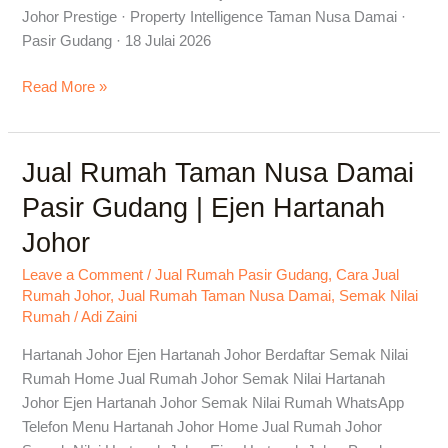
Johor Prestige · Property Intelligence Taman Nusa Damai ·
Pasir Gudang · 18 Julai 2026
Read More »
Jual Rumah Taman Nusa Damai
Jual
Rumah
Pasir Gudang | Ejen Hartanah
Taman
Johor
Nusa
Damai
Leave a Comment
/
Jual Rumah Pasir Gudang
,
Cara Jual
Pasir
Rumah Johor
,
Jual Rumah Taman Nusa Damai
,
Semak Nilai
Gudang
Rumah
/
Adi Zaini
|
Hartanah Johor Ejen Hartanah Johor Berdaftar Semak Nilai
Ejen
Rumah Home Jual Rumah Johor Semak Nilai Hartanah
Hartanah
Johor Ejen Hartanah Johor Semak Nilai Rumah WhatsApp
Johor
Telefon Menu Hartanah Johor Home Jual Rumah Johor