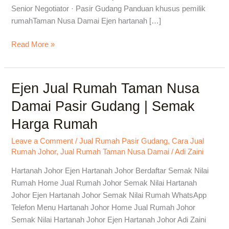
Senior Negotiator · Pasir Gudang Panduan khusus pemilik
rumahTaman Nusa Damai Ejen hartanah […]
Read More »
Ejen Jual Rumah Taman Nusa
Ejen
Jual
Damai Pasir Gudang | Semak
Rumah
Harga Rumah
Taman
Nusa
Leave a Comment
/
Jual Rumah Pasir Gudang
,
Cara Jual
Damai
Rumah Johor
,
Jual Rumah Taman Nusa Damai
/
Adi Zaini
Pasir
Gudang
Hartanah Johor Ejen Hartanah Johor Berdaftar Semak Nilai
|
Rumah Home Jual Rumah Johor Semak Nilai Hartanah
Semak
Johor Ejen Hartanah Johor Semak Nilai Rumah WhatsApp
Harga
Telefon Menu Hartanah Johor Home Jual Rumah Johor
Rumah
Semak Nilai Hartanah Johor Ejen Hartanah Johor Adi Zaini