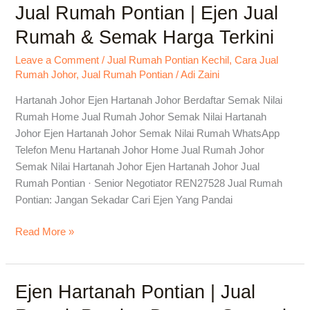
Jual Rumah Pontian | Ejen Jual
Jual
Rumah
Rumah & Semak Harga Terkini
Pontian
|
Leave a Comment
/
Jual Rumah Pontian Kechil
,
Cara Jual
Rumah Johor
,
Jual Rumah Pontian
/
Adi Zaini
Ejen
Jual
Hartanah Johor Ejen Hartanah Johor Berdaftar Semak Nilai
Rumah
Rumah Home Jual Rumah Johor Semak Nilai Hartanah
&
Johor Ejen Hartanah Johor Semak Nilai Rumah WhatsApp
Semak
Telefon Menu Hartanah Johor Home Jual Rumah Johor
Harga
Semak Nilai Hartanah Johor Ejen Hartanah Johor Jual
Terkini
Rumah Pontian · Senior Negotiator REN27528 Jual Rumah
Pontian: Jangan Sekadar Cari Ejen Yang Pandai
Read More »
Ejen Hartanah Pontian | Jual
Ejen
Hartanah