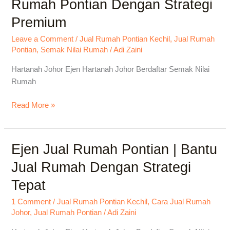
Rumah Pontian Dengan Strategi
Pontian
Premium
|
Jual
Leave a Comment
/
Jual Rumah Pontian Kechil
,
Jual Rumah
Rumah
Pontian
,
Semak Nilai Rumah
/
Adi Zaini
Pontian
Dengan
Hartanah Johor Ejen Hartanah Johor Berdaftar Semak Nilai
Strategi
Rumah
Premium
Read More »
Ejen Jual Rumah Pontian | Bantu
Ejen
Jual
Jual Rumah Dengan Strategi
Rumah
Tepat
Pontian
|
1 Comment
/
Jual Rumah Pontian Kechil
,
Cara Jual Rumah
Bantu
Johor
,
Jual Rumah Pontian
/
Adi Zaini
Jual