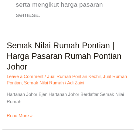
serta mengikut harga pasaran
semasa.
Semak Nilai Rumah Pontian |
Semak
Nilai
Harga Pasaran Rumah Pontian
Rumah
Johor
Pontian
|
Leave a Comment
/
Jual Rumah Pontian Kechil
,
Jual Rumah
Harga
Pontian
,
Semak Nilai Rumah
/
Adi Zaini
Pasaran
Rumah
Hartanah Johor Ejen Hartanah Johor Berdaftar Semak Nilai
Pontian
Rumah
Johor
Read More »