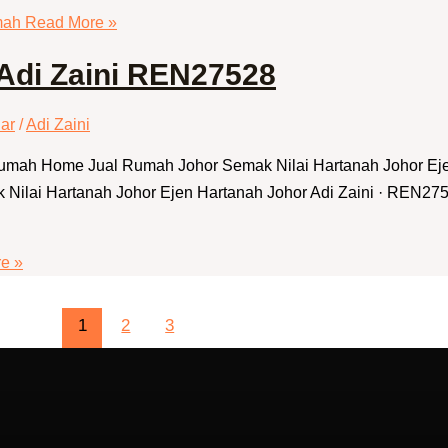
mah
Read More »
 Adi Zaini REN27528
ar
/
Adi Zaini
 Rumah Home Jual Rumah Johor Semak Nilai Hartanah Johor E
ilai Hartanah Johor Ejen Hartanah Johor Adi Zaini · REN2752
e »
1
2
3