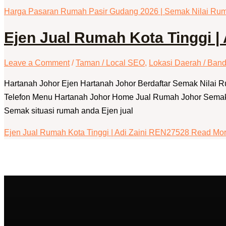
Harga Pasaran Rumah Pasir Gudang 2026 | Semak Nilai Ru
Ejen Jual Rumah Kota Tinggi |
Leave a Comment
/
Taman / Local SEO
,
Lokasi Daerah / Band
Hartanah Johor Ejen Hartanah Johor Berdaftar Semak Nilai
Telefon Menu Hartanah Johor Home Jual Rumah Johor Semak N
Semak situasi rumah anda Ejen jual
Ejen Jual Rumah Kota Tinggi | Adi Zaini REN27528
Read Mor