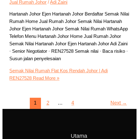
Jual Rumah Johor
/
Adi Zaini
Hartanah Johor Ejen Hartanah Johor Berdaftar Semak Nilai
Rumah Home Jual Rumah Johor Semak Nilai Hartanah
Johor Ejen Hartanah Johor Semak Nilai Rumah WhatsApp
Telefon Menu Hartanah Johor Home Jual Rumah Johor
Semak Nilai Hartanah Johor Ejen Hartanah Johor Adi Zaini
· Senior Negotiator · REN27528 Semak nilai · Baca risiko ·
Susun jalan penyelesaian
Semak Nilai Rumah Flat Kos Rendah Johor | Adi
REN27528
Read More »
1
2
…
4
Next
→
Utama