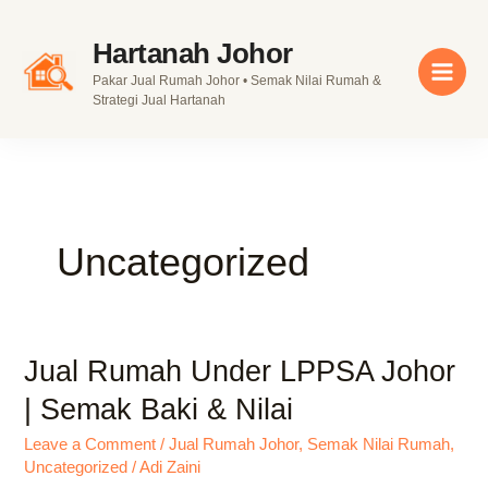
Skip
to
Hartanah Johor
content
Pakar Jual Rumah Johor • Semak Nilai Rumah &
Strategi Jual Hartanah
Uncategorized
Jual Rumah Under LPPSA Johor
Jual
Rumah
| Semak Baki & Nilai
Under
LPPSA
Leave a Comment
/
Jual Rumah Johor
,
Semak Nilai Rumah
,
Uncategorized
/
Adi Zaini
Johor