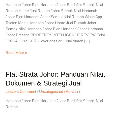
|
Hartanah Johor Ejen Hartanah Johor Berdaftar Semak Nilai
Semak
Rumah Home Jual Rumah Johor Semak Nilai Hartanah
Baki
Johor Ejen Hartanah Johor Semak Nilai Rumah WhatsApp
&
Telefon Menu Hartanah Johor Home Jual Rumah Johor
Nilai
Semak Nilai Hartanah Johor Ejen Hartanah Johor Hartanah
Johor Prestige PROPERTY INTELLIGENCE REVIEW Edisi
LPPSA · Julai 2026 Cover dossier · Jual rumah […]
Read More »
Flat Strata Johor: Panduan Nilai,
Flat
Strata
Dokumen & Strategi Jual
Johor:
Panduan
Leave a Comment
/
Uncategorized
/
Adi Zaini
Nilai,
Hartanah Johor Ejen Hartanah Johor Berdaftar Semak Nilai
Dokumen
Rumah
&