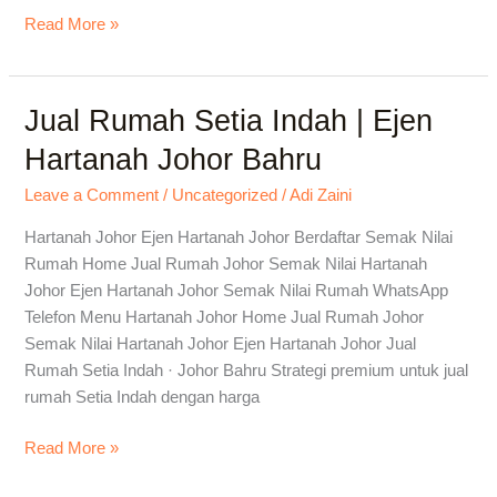
Strategi
Read More »
Jual
Jual Rumah Setia Indah | Ejen
Jual
Rumah
Hartanah Johor Bahru
Setia
Indah
Leave a Comment
/
Uncategorized
/
Adi Zaini
|
Hartanah Johor Ejen Hartanah Johor Berdaftar Semak Nilai
Ejen
Rumah Home Jual Rumah Johor Semak Nilai Hartanah
Hartanah
Johor Ejen Hartanah Johor Semak Nilai Rumah WhatsApp
Johor
Telefon Menu Hartanah Johor Home Jual Rumah Johor
Bahru
Semak Nilai Hartanah Johor Ejen Hartanah Johor Jual
Rumah Setia Indah · Johor Bahru Strategi premium untuk jual
rumah Setia Indah dengan harga
Read More »