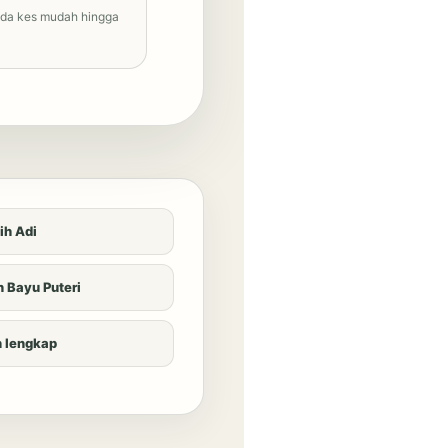
ada kes mudah hingga
ih Adi
 Bayu Puteri
 lengkap