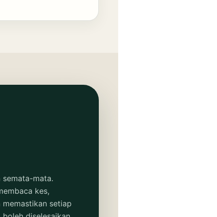
n semata-mata.
 membaca kes,
n memastikan setiap
 boleh diselesaikan.