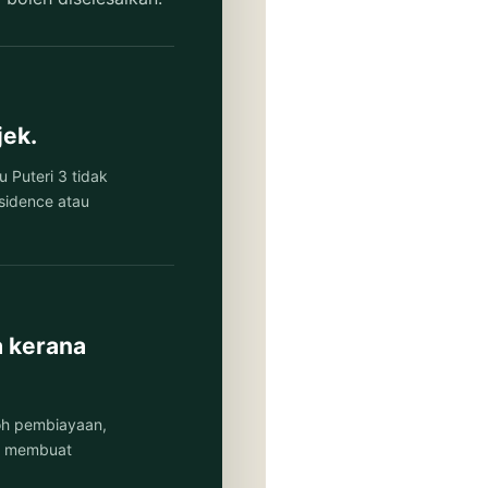
jek.
u Puteri 3 tidak
sidence atau
a kerana
oh pembiayaan,
ik membuat