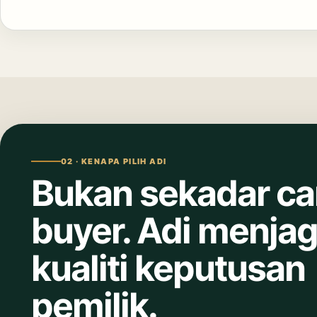
02 · KENAPA PILIH ADI
Bukan sekadar ca
buyer. Adi menja
kualiti keputusan
pemilik.