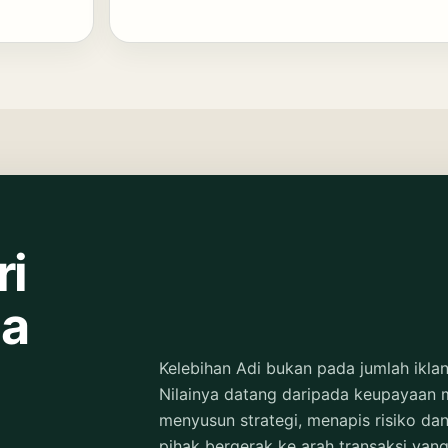
ri
ga
Kelebihan Adi bukan pada jumlah ikla
Nilainya datang daripada keupayaan
menyusun strategi, menapis risiko da
pihak bergerak ke arah transaksi yang