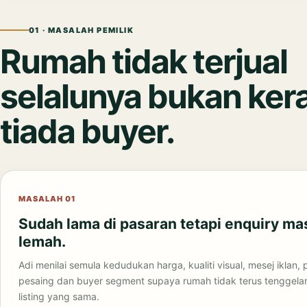
01 · MASALAH PEMILIK
Rumah tidak terjual
selalunya bukan ker
tiada buyer.
MASALAH 01
Sudah lama di pasaran tetapi enquiry ma
lemah.
Adi menilai semula kedudukan harga, kualiti visual, mesej iklan, 
pesaing dan buyer segment supaya rumah tidak terus tenggel
listing yang sama.