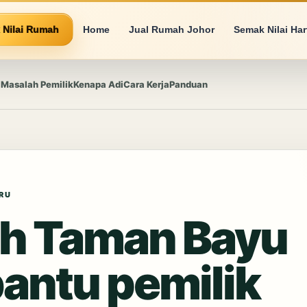
 Nilai Rumah
Home
Jual Rumah Johor
Semak Nilai Ha
Masalah Pemilik
Kenapa Adi
Cara Kerja
Panduan
RU
ah Taman Bayu
bantu pemilik