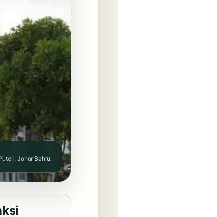
teri, Johor Bahru.
aksi