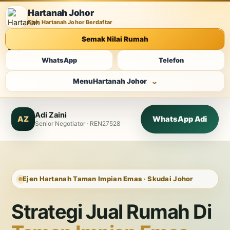
Hartanah Johor
Ejen Hartanah Johor Berdaftar
Semak Nilai Rumah
WhatsApp
Telefon
Menu
Hartanah Johor
Adi Zaini
AZ
WhatsApp Adi
Senior Negotiator · REN27528
Ejen Hartanah Taman Impian Emas · Skudai Johor
Strategi Jual Rumah Di