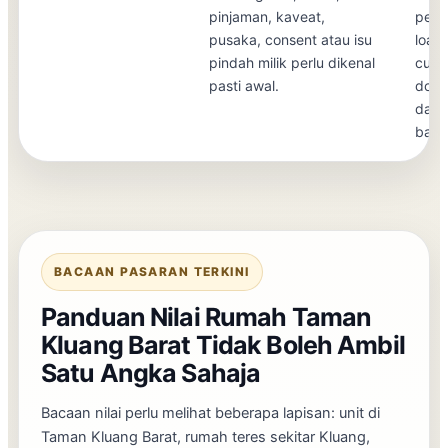
pinjaman, kaveat,
peny
pusaka, consent atau isu
loan,
pindah milik perlu dikenal
cukai
pasti awal.
doku
dan 
bank
BACAAN PASARAN TERKINI
Panduan Nilai Rumah Taman
Kluang Barat Tidak Boleh Ambil
Satu Angka Sahaja
Bacaan nilai perlu melihat beberapa lapisan: unit di
Taman Kluang Barat, rumah teres sekitar Kluang,