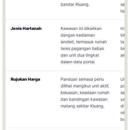
bandar Kluang.
seki
haria
Jenis Hartanah
Kawasan ini dikaitkan
Inte
dengan kediaman
lot, 
landed, termasuk rumah
tanah
teres pegangan bebas
binaa
dan unit dua tingkat
air d
dalam data portal.
Rujukan Harga
Panduan semasa perlu
Unit 
dilihat mengikut unit aktif,
porta
keluasan, keadaan rumah
sekit
dan bandingan kawasan
yang
matang sekitar Kluang.
di p
nila
bank