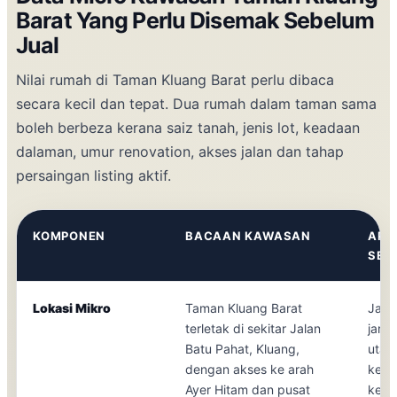
Barat Yang Perlu Disemak Sebelum
Jual
Nilai rumah di Taman Kluang Barat perlu dibaca
secara kecil dan tepat. Dua rumah dalam taman sama
boleh berbeza kerana saiz tanah, jenis lot, keadaan
dalaman, umur renovation, akses jalan dan tahap
persaingan listing aktif.
KOMPONEN
BACAAN KAWASAN
APA
SEM
Lokasi Mikro
Taman Kluang Barat
Jala
terletak di sekitar Jalan
jarak
Batu Pahat, Kluang,
utam
dengan akses ke arah
kejir
Ayer Hitam dan pusat
kem