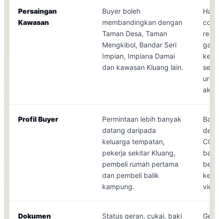
Persaingan
Buyer boleh
Harg
Kawasan
membandingkan dengan
condi
Taman Desa, Taman
reno
Mengkibol, Bandar Seri
gamb
Impian, Impiana Damai
kem
dan kawasan Kluang lain.
seki
urgen
aktif.
Profil Buyer
Permintaan lebih banyak
Baje
datang daripada
depo
keluarga tempatan,
CCRIS
pekerja sekitar Kluang,
bank
pembeli rumah pertama
berk
dan pembeli balik
kese
kampung.
view
Dokumen
Status geran, cukai, baki
Gera