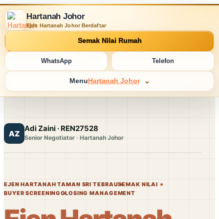
Hartanah Johor
Ejen Hartanah Johor Berdaftar
Semak Nilai Rumah
WhatsApp
Telefon
Menu
Hartanah Johor
Adi Zaini · REN27528
AZ
Senior Negotiator · Hartanah Johor
EJEN HARTANAH TAMAN SRI TEBRAU
SEMAK NILAI
BUYER SCREENING
CLOSING MANAGEMENT