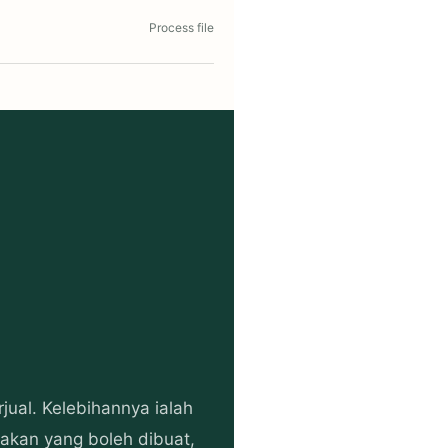
Process file
jual. Kelebihannya ialah
akan yang boleh dibuat,