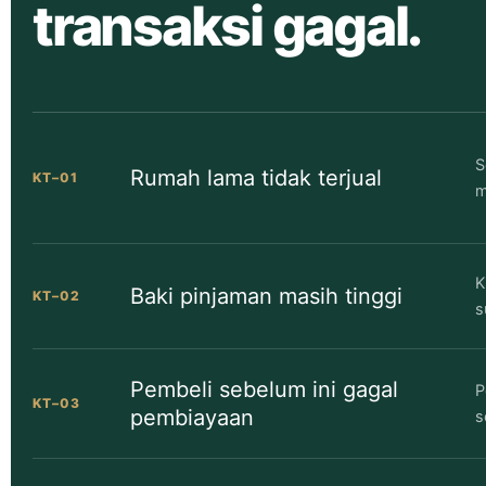
transaksi gagal.
S
Rumah lama tidak terjual
KT–01
m
K
Baki pinjaman masih tinggi
KT–02
s
Pembeli sebelum ini gagal
P
KT–03
pembiayaan
s