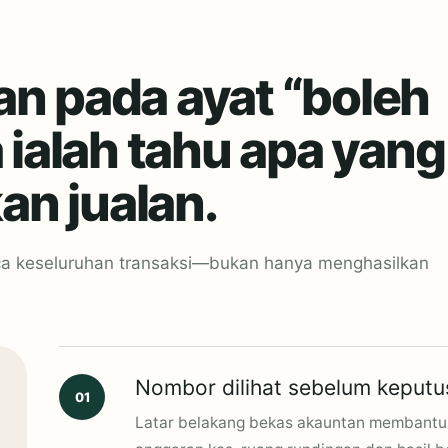
an pada ayat “boleh
a ialah tahu apa yang
n jualan.
a keseluruhan transaksi—bukan hanya menghasilkan
Nombor dilihat sebelum keputu
01
Latar belakang bekas akauntan membantu