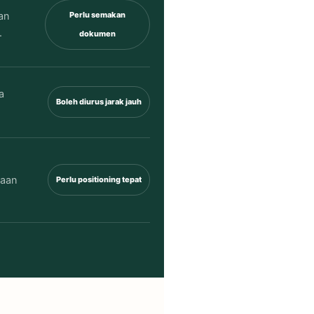
an
Perlu semakan
.
dokumen
a
Boleh diurus jarak jauh
daan
Perlu positioning tepat