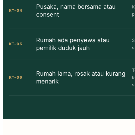
Pusaka, nama bersama atau
K
KT–04
consent
p
Rumah ada penyewa atau
S
KT–05
pemilik duduk jauh
s
T
Rumah lama, rosak atau kurang
k
KT–06
menarik
s