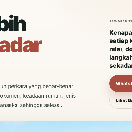
bih
JAWAPAN T
Kenapa 
adar
setiap 
nilai, 
langka
sekadar
Whats
un perkara yang benar-benar
 dokumen, keadaan rumah, jenis
Lihat 
ansaksi sehingga selesai.