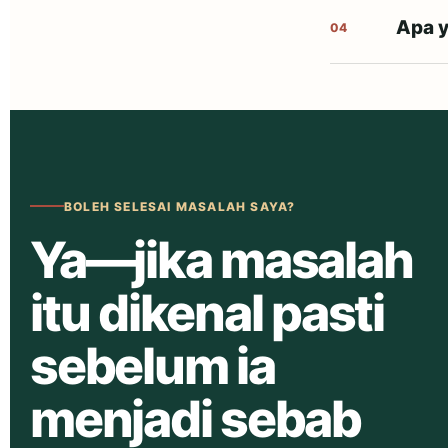
Apa y
04
BOLEH SELESAI MASALAH SAYA?
Ya—jika masalah
itu dikenal pasti
sebelum ia
menjadi sebab