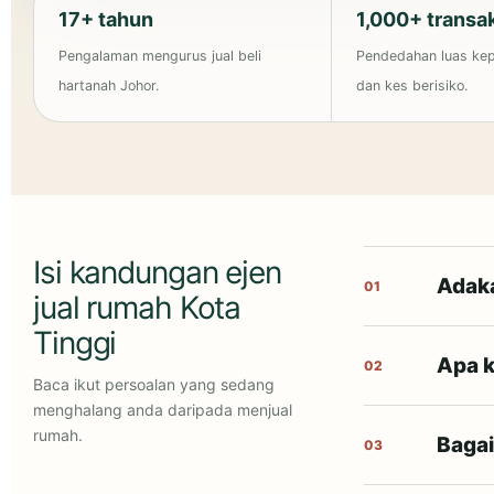
17+ tahun
1,000+ transa
Pengalaman mengurus jual beli
Pendedahan luas ke
hartanah Johor.
dan kes berisiko.
Isi kandungan ejen
Adaka
01
jual rumah Kota
Tinggi
Apa k
02
Baca ikut persoalan yang sedang
menghalang anda daripada menjual
rumah.
Bagai
03