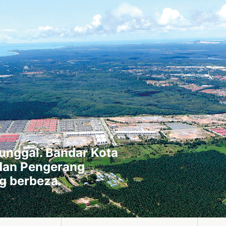
tunggal. Bandar Kota
 dan Pengerang
g berbeza.