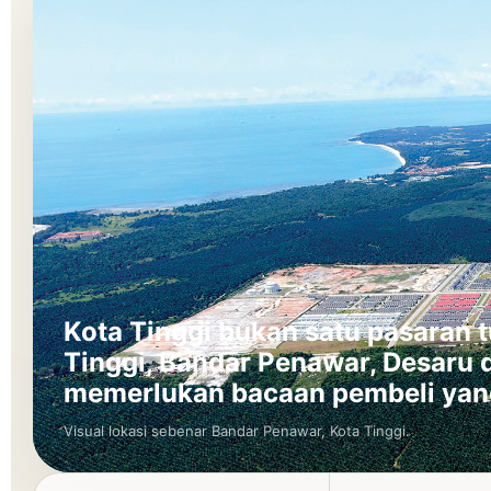
Kota Tinggi bukan satu pasaran 
Tinggi, Bandar Penawar, Desaru
memerlukan bacaan pembeli yan
Visual lokasi sebenar Bandar Penawar, Kota Tinggi.