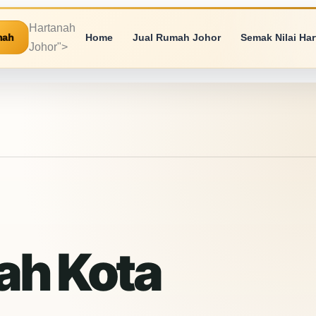
Hartanah
mah
Home
Jual Rumah Johor
Semak Nilai Ha
Johor">
mah Kota