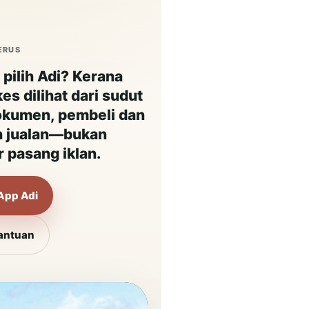
ERUS
pilih Adi? Kerana
kes dilihat dari sudut
dokumen, pembeli dan
h jualan—bukan
 pasang iklan.
App Adi
Bantuan