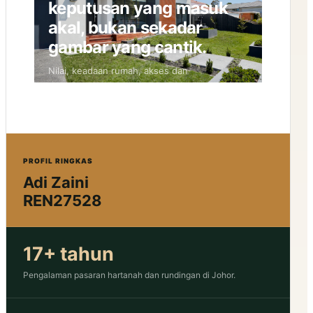
keputusan yang masuk
akal, bukan sekadar
gambar yang cantik.
Nilai, keadaan rumah, akses dan
kesiapsiagaan dokumen perlu bergerak
bersama.
PROFIL RINGKAS
Adi Zaini
REN27528
17+ tahun
Pengalaman pasaran hartanah dan rundingan di Johor.