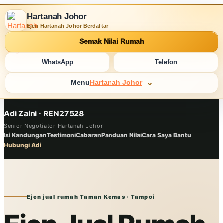
Hartanah Johor
Ejen Hartanah Johor Berdaftar
Semak Nilai Rumah
WhatsApp
Telefon
Menu
Hartanah Johor
Adi Zaini · REN27528
Senior Negotiator Hartanah Johor
Isi Kandungan
Testimoni
Cabaran
Panduan Nilai
Cara Saya Bantu
Hubungi Adi
Ejen jual rumah Taman Kemas · Tampoi