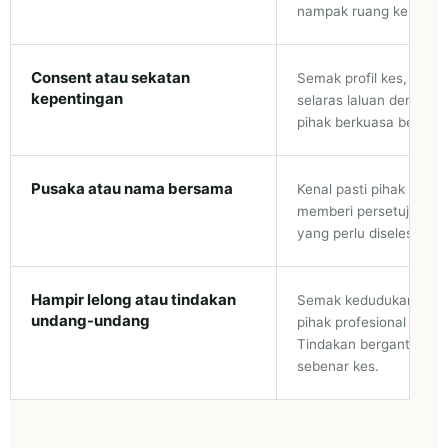
nampak ruang keputus
Consent atau sekatan
Semak profil kes, dok
kepentingan
selaras laluan dengan 
pihak berkuasa berkait
Pusaka atau nama bersama
Kenal pasti pihak yang
memberi persetujuan 
yang perlu diselesaikan
Hampir lelong atau tindakan
Semak kedudukan masa
undang-undang
pihak profesional yang 
Tindakan bergantung p
sebenar kes.