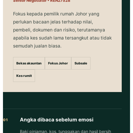
Senior Negotiator • REN27528
Fokus kepada pemilik rumah Johor yang
perlukan bacaan jelas terhadap nilai,
pembeli, dokumen dan risiko, terutamanya
apabila kes sudah lama tersangkut atau tidak
semudah jualan biasa.
Bekas akauntan
Fokus Johor
Subsale
Kes rumit
Angka dibaca sebelum emosi
01
Baki pinjaman, kos, tunggakan dan hasil bersih