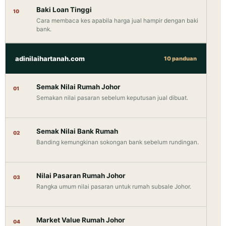
Baki Loan Tinggi
10
Cara membaca kes apabila harga jual hampir dengan baki
bank.
adinilaihartanah.com
10 panduan
Semak Nilai Rumah Johor
01
Semakan nilai pasaran sebelum keputusan jual dibuat.
Semak Nilai Bank Rumah
02
Banding kemungkinan sokongan bank sebelum rundingan.
Nilai Pasaran Rumah Johor
03
Rangka umum nilai pasaran untuk rumah subsale Johor.
Market Value Rumah Johor
04