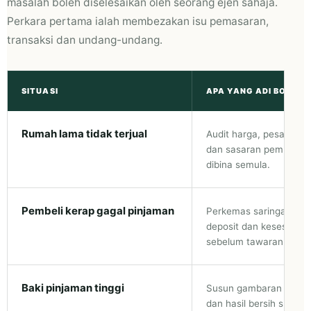
masalah boleh diselesaikan oleh seorang ejen sahaja.
Perkara pertama ialah membezakan isu pemasaran,
transaksi dan undang-undang.
SITUASI
APA YANG ADI BOLEH 
Rumah lama tidak terjual
Audit harga, pesaing, v
dan sasaran pembeli se
dibina semula.
Pembeli kerap gagal pinjaman
Perkemas saringan ke
deposit dan kesesuaia
sebelum tawaran diter
Baki pinjaman tinggi
Susun gambaran harga
dan hasil bersih supaya