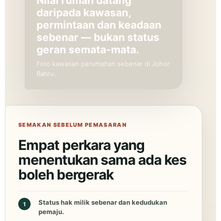
Nilai rumah datang
daripada kawasan,
permintaan dan keadaan
sebenar — bukan status
geran semata-mata.
Foto kawasan perumahan sebenar di Johor
Bahru.
SEMAKAN SEBELUM PEMASARAN
Empat perkara yang
menentukan sama ada kes
boleh bergerak
Status hak milik sebenar dan kedudukan
1
pemaju.