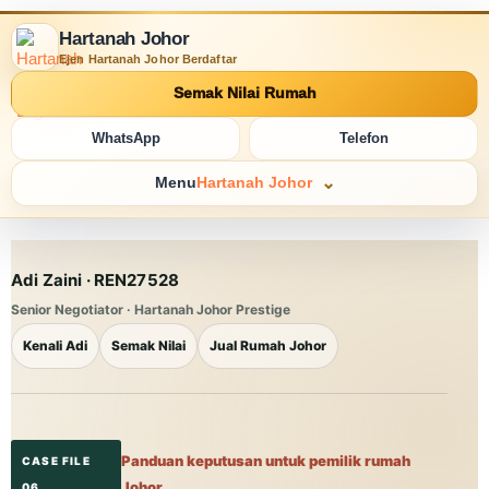
Hartanah Johor
Ejen Hartanah Johor Berdaftar
Semak Nilai Rumah
WhatsApp
Telefon
Menu
Hartanah Johor
Adi Zaini · REN27528
Senior Negotiator ·
Hartanah Johor
Prestige
Kenali Adi
Semak Nilai
Jual Rumah Johor
Panduan keputusan untuk pemilik rumah
Johor