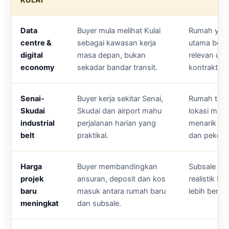
Data
Buyer mula melihat Kulai
Rumah yang
centre &
sebagai kawasan kerja
utama boleh
digital
masa depan, bukan
relevan unt
economy
sekadar bandar transit.
kontraktor 
Senai-
Buyer kerja sekitar Senai,
Rumah teres
Skudai
Skudai dan airport mahu
lokasi mat
industrial
perjalanan harian yang
menarik buy
belt
praktikal.
dan pekerja
Harga
Buyer membandingkan
Subsale ya
projek
ansuran, deposit dan kos
realistik b
baru
masuk antara rumah baru
lebih berbal
meningkat
dan subsale.