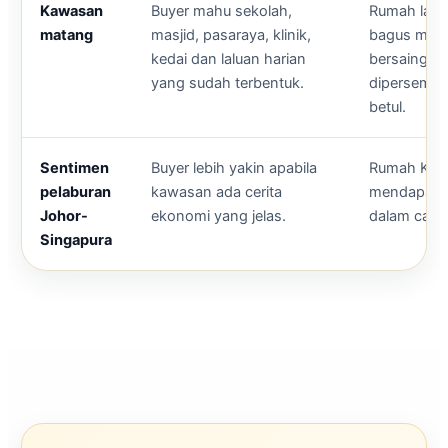
Kawasan
Buyer mahu sekolah,
Rumah lama 
matang
masjid, pasaraya, klinik,
bagus masi
kedai dan laluan harian
bersaing jik
yang sudah terbentuk.
dipersemb
betul.
Sentimen
Buyer lebih yakin apabila
Rumah Kula
pelaburan
kawasan ada cerita
mendapat l
Johor-
ekonomi yang jelas.
dalam caria
Singapura