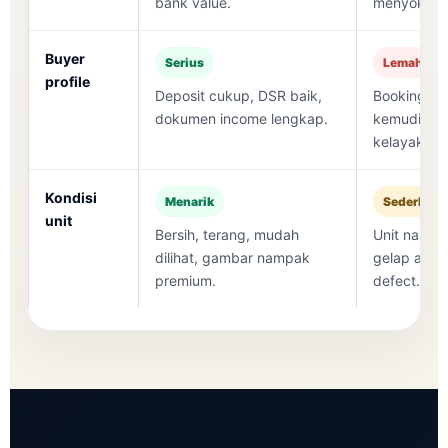
bank value.
menyokong
Buyer
Serius
Lemah
profile
Deposit cukup, DSR baik,
Booking dah
dokumen income lengkap.
kemudian 
kelayakan.
Kondisi
Menarik
Sederhan
unit
Bersih, terang, mudah
Unit nampa
dilihat, gambar nampak
gelap atau
premium.
defect.