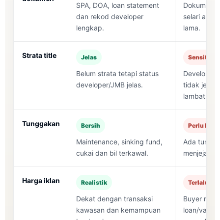
SPA, DOA, loan statement
Dokumen hi
dan rekod developer
selari atau
lengkap.
lama.
Strata title
Jelas
Sensitif
Belum strata tetapi status
Developer 
developer/JMB jelas.
tidak jelas
lambat.
Tunggakan
Bersih
Perlu kira
Maintenance, sinking fund,
Ada tungga
cukai dan bil terkawal.
menjejaska
Harga iklan
Realistik
Terlalu tin
Dekat dengan transaksi
Buyer ramai
kawasan dan kemampuan
loan/valuat