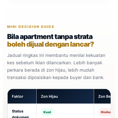
MINI DECISION GUIDE
Bila apartment tanpa strata
boleh dijual dengan lancar?
Jadual ringkas ini membantu menilai kekuatan
kes sebelum iklan dilancarkan. Lebih banyak
perkara berada di zon hijau, lebih mudah
transaksi diposisikan kepada buyer dan bank.
Faktor
Zon Hijau
Zon Berhat
Status
Kuat
Risiko
dokumen