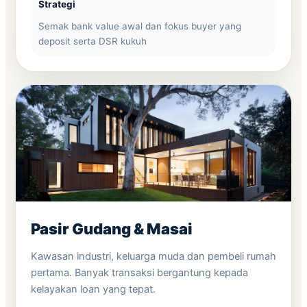
Strategi
Semak bank value awal dan fokus buyer yang
deposit serta DSR kukuh
Pasir Gudang & Masai
Kawasan industri, keluarga muda dan pembeli rumah
pertama. Banyak transaksi bergantung kepada
kelayakan loan yang tepat.