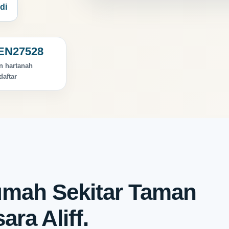
di
EN27528
n hartanah
daftar
mah Sekitar Taman
ara Aliff.