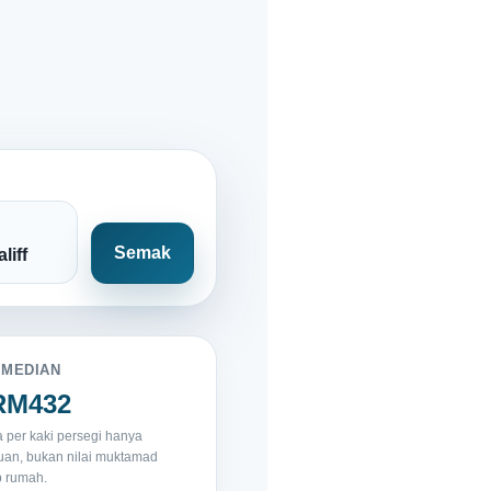
Semak
liff
 MEDIAN
RM432
 per kaki persegi hanya
an, bukan nilai muktamad
p rumah.