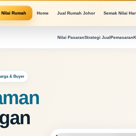
 Nilai Rumah
Home
Jual Rumah Johor
Semak Nilai Ha
Nilai Pasaran
Strategi Jual
Pemasaran
K
Harga & Buyer
aman
gan