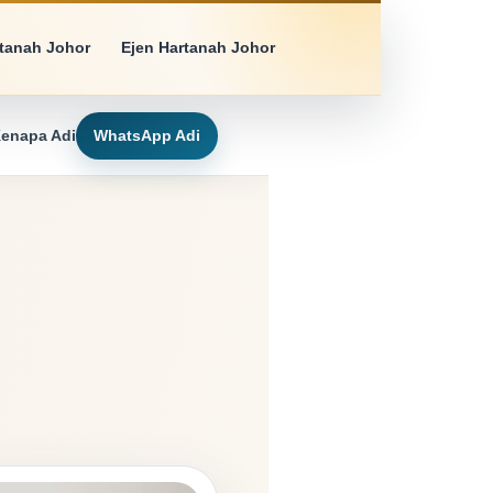
rtanah Johor
Ejen Hartanah Johor
enapa Adi
WhatsApp Adi