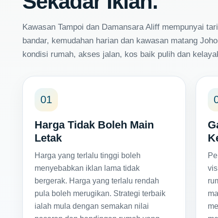
Sekadar Iklan.
Kawasan Tampoi dan Damansara Aliff mempunyai tari
bandar, kemudahan harian dan kawasan matang Johor 
kondisi rumah, akses jalan, kos baik pulih dan kela
01
Harga Tidak Boleh Main
G
Letak
K
Harga yang terlalu tinggi boleh
Pe
menyebabkan iklan lama tidak
vi
bergerak. Harga yang terlalu rendah
ru
pula boleh merugikan. Strategi terbaik
ma
ialah mula dengan semakan nilai
me