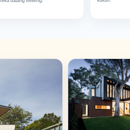
kukuh.
reka datang viewing.