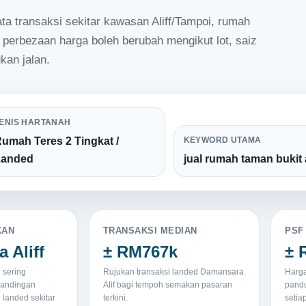
a transaksi sekitar kawasan Aliff/Tampoi, rumah
na perbezaan harga boleh berubah mengikut lot, saiz
kan jalan.
ENIS HARTANAH
umah Teres 2 Tingkat /
KEYWORD UTAMA
Landed
jual rumah taman bukit a
KAN
TRANSAKSI MEDIAN
PSF
 Aliff
± RM767k
± 
 sering
Rujukan transaksi landed Damansara
Harga
bandingan
Alif bagi tempoh semakan pasaran
pandu
 landed sekitar
terkini.
setia