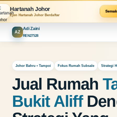
Hartanah Johor
Semak
Ejen Hartanah Johor Berdaftar
Adi Zaini
AZ
REN27528
Johor Bahru • Tampoi
Fokus Rumah Subsale
Strategi 
Jual Rumah
T
Bukit Aliff
Den