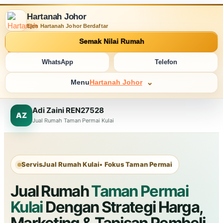
Hartanah Johor
Ejen Hartanah Johor Berdaftar
Semak Nilai Rumah
WhatsApp
Telefon
Menu
Hartanah Johor
Adi Zaini REN27528
AZ
Jual Rumah Taman Permai Kulai
Servis
Jual Rumah Kulai
• Fokus Taman Permai
Jual Rumah
Taman Permai
Kulai
Dengan Strategi Harga,
Marketing & Tapisan Pembeli