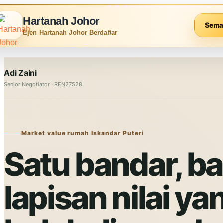
Hartanah Johor
Sema
Ejen Hartanah Johor Berdaftar
Adi Zaini
Senior Negotiator · REN27528
Market value rumah Iskandar Puteri
Satu bandar, b
lapisan nilai ya