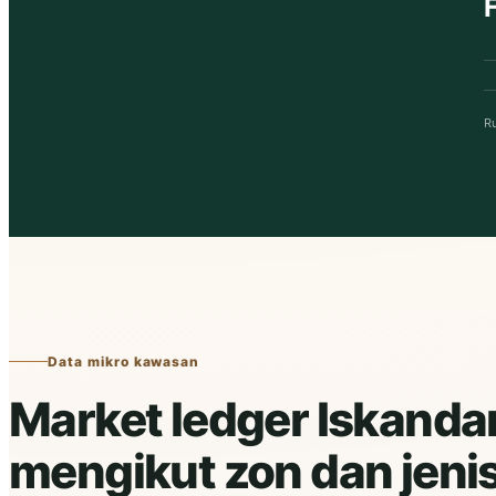
F
Ru
Data mikro kawasan
Market ledger Iskandar
mengikut zon dan jeni