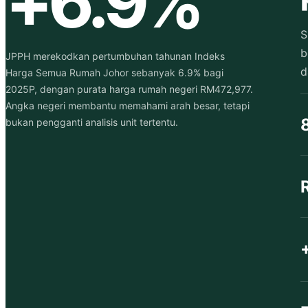
+6.9%
S
b
JPPH merekodkan pertumbuhan tahunan Indeks
d
Harga Semua Rumah Johor sebanyak 6.9% bagi
2025P, dengan purata harga rumah negeri RM472,977.
Angka negeri membantu memahami arah besar, tetapi
bukan pengganti analisis unit tertentu.