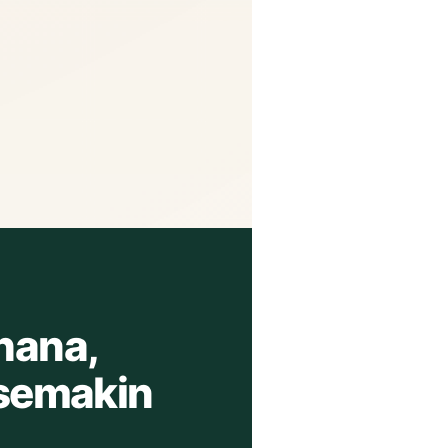
hana,
 semakin