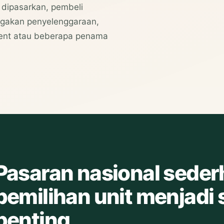
 dipasarkan, pembeli
ggakan penyelenggaraan,
sent atau beberapa penama
Pasaran nasional seder
pemilihan unit menjadi
penting