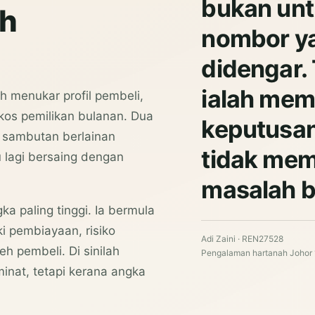
bukan un
eh
nombor y
didengar.
ialah mem
h menukar profil pembeli,
kos pemilikan bulanan. Dua
keputusan
 sambutan berlainan
tidak me
 lagi bersaing dengan
masalah b
 paling tinggi. Ia bermula
i pembiayaan, risiko
Adi Zaini · REN27528
h pembeli. Di sinilah
Pengalaman hartanah Johor 
nat, tetapi kerana angka