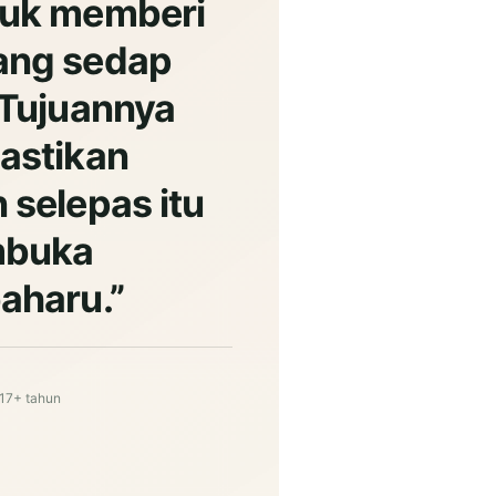
tuk memberi
ang sedap
 Tujuannya
astikan
 selepas itu
mbuka
aharu.
17+ tahun