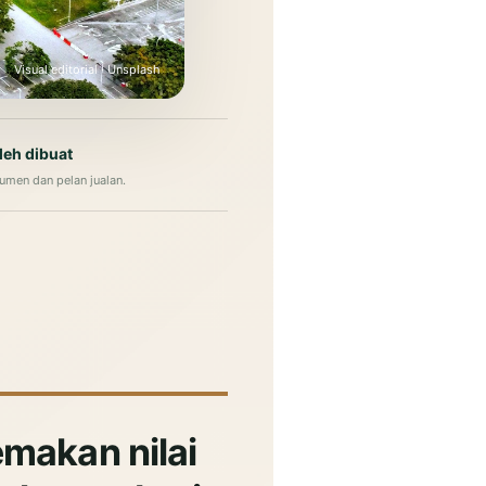
Visual editorial · Unsplash
leh dibuat
umen dan pelan jualan.
emakan nilai