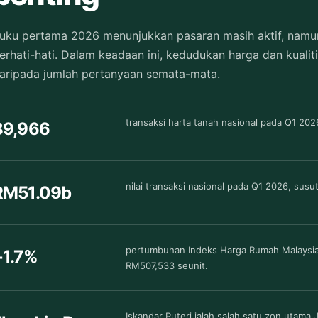
uku pertama 2026 menunjukkan pasaran masih aktif, namun
erhati-hati. Dalam keadaan ini, kedudukan harga dan kualiti
aripada jumlah pertanyaan semata-mata.
transaksi harta tanah nasional pada Q1 20
89,966
nilai transaksi nasional pada Q1 2026, susu
RM51.09b
pertumbuhan Indeks Harga Rumah Malaysia
+1.7%
RM507,533 seunit.
Iskandar Puteri ialah salah satu zon utam