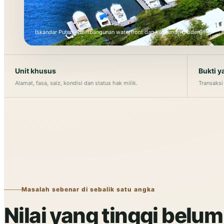
Iskandar Puteri · pembangunan waterfront dan kediaman moden
Unit khusus
Bukti y
Alamat, fasa, saiz, kondisi dan status hak milik.
Transaksi
Masalah sebenar di sebalik satu angka
Nilai yang tinggi belum