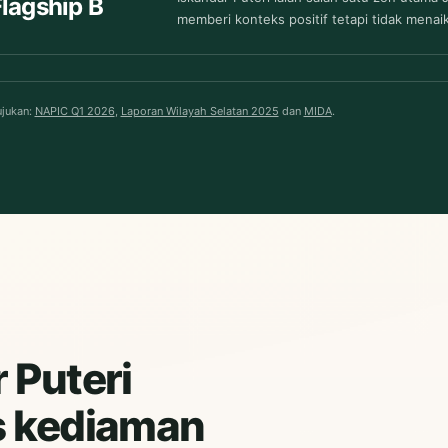
lagship B
memberi konteks positif tetapi tidak mena
jukan:
NAPIC Q1 2026
,
Laporan Wilayah Selatan 2025
dan
MIDA
.
 Puteri
s kediaman