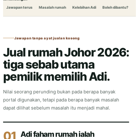
Jawapan terus
Masalah rumah
Kelebihan Adi
Boleh dibantu?
Ca
Jawapan tanpa ayat jualan kosong
Jual rumah Johor 2026:
tiga sebab utama
pemilik memilih Adi.
Nilai seorang perunding bukan pada berapa banyak
portal digunakan, tetapi pada berapa banyak masalah
dapat dilihat sebelum masalah itu menjadi mahal.
01
Adi faham rumah ialah