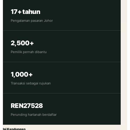
17+ tahun
Pengalaman pasaran Johor
2,500+
Pemilik pernah dibantu
1,000+
Transaksi sebagai rujukan
REN27528
Perunding hartanah berdaftar
Isi Kandungan