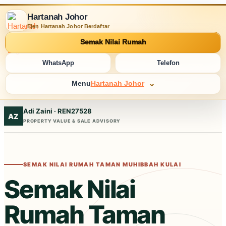
Hartanah Johor
Ejen Hartanah Johor Berdaftar
Semak Nilai Rumah
WhatsApp
Telefon
Menu
Hartanah Johor
Adi Zaini · REN27528
AZ
PROPERTY VALUE & SALE ADVISORY
SEMAK NILAI RUMAH TAMAN MUHIBBAH KULAI
Semak Nilai
Rumah Taman