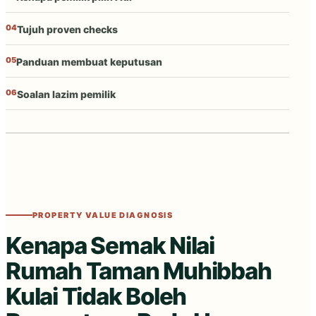
jalan, kondisi, dokumen, persaingan semasa
dan kemampuan pembeli sasaran.
04
Tujuh proven checks
05
Panduan membuat keputusan
Intermediate vs corner lot
Rumah asal vs dinaik taraf
06
Soalan lazim pemilik
Harga iklan vs transaksi
PROPERTY VALUE DIAGNOSIS
Kenapa Semak Nilai
Rumah Taman Muhibbah
Kulai Tidak Boleh