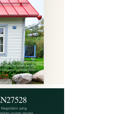
 keluasan, keadaan rumah,
 kekuatan pembeli perlu
dibaca bersama.
N27528
 Negotiator yang
lankan urusan secara