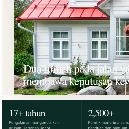
Dua rumah pada jalan y
membawa keputusan kew
17+ tahun
2,500+
Pengalaman mengendalikan
Pemilik menerima sem
urusan
Hartanah Johor
.
panduan dan bantuan.