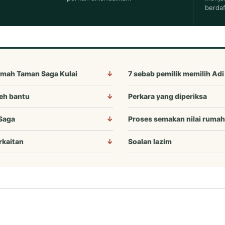
berdaf
umah Taman Saga Kulai
7 sebab pemilik memilih Adi
eh bantu
Perkara yang diperiksa
Saga
Proses semakan nilai rumah
rkaitan
Soalan lazim