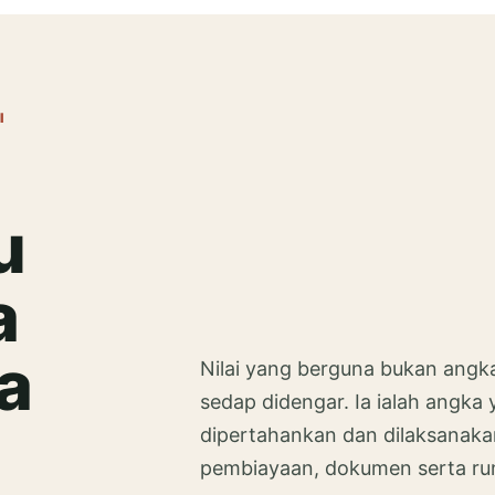
I
u
a
a
Nilai yang berguna bukan angka 
sedap didengar. Ia ialah angka
dipertahankan dan dilaksanakan
pembiayaan, dokumen serta run