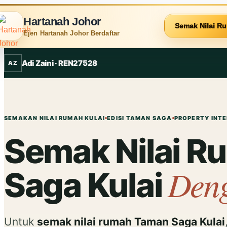
Hartanah Johor
Semak Nilai R
Ejen Hartanah Johor Berdaftar
Adi Zaini · REN27528
AZ
SEMAKAN NILAI RUMAH KULAI
EDISI TAMAN SAGA
PROPERTY INTE
Semak Nilai 
Deng
Saga Kulai
Untuk
semak nilai rumah Taman Saga Kulai