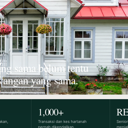
ang sama belum tentu
Jenis lot,
angan yang sama.
dokumen dan
1,000+
RE
akan,
Transaksi dan kes hartanah
Senior
pernah dikendalikan.
menja