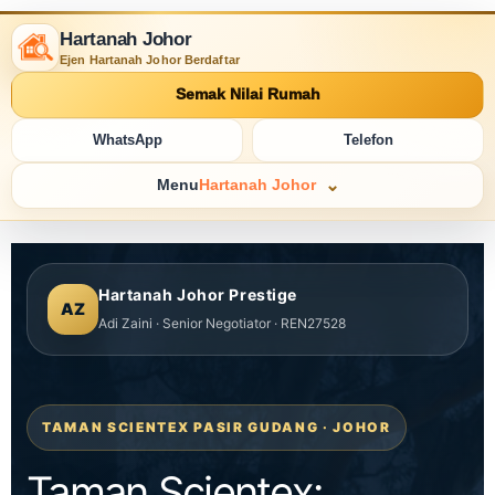
Hartanah Johor
Ejen Hartanah Johor Berdaftar
Semak Nilai Rumah
WhatsApp
Telefon
Menu
Hartanah Johor
Hartanah Johor Prestige
AZ
Adi Zaini · Senior Negotiator · REN27528
TAMAN SCIENTEX PASIR GUDANG · JOHOR
Taman Scientex: