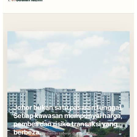
Johor bukan satu pasaran tunggal.
Setiap kawasan mempunyai harga,
pembeli dan risiko transaksi yang
berbeza.
Kediaman sebenar di Johor Bahru