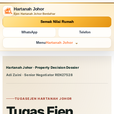
Hartanah Johor
Ejen Hartanah Johor Berdaftar
Semak Nilai Rumah
WhatsApp
Telefon
Menu
Hartanah Johor
Hartanah Johor
· Property Decision Dossier
Adi Zaini · Senior Negotiator REN27528
TUGAS
EJEN HARTANAH JOHOR
Tugas Ejen