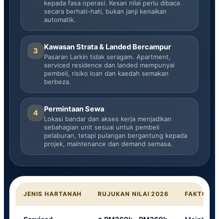
kepada fasa operasi. Kesan nilai perlu dibaca
secara berhati-hati, bukan janji kenaikan
automatik.
Kawasan Strata & Landed Bercampur
3
Pasaran Larkin tidak seragam. Apartment,
serviced residence dan landed mempunyai
pembeli, risiko loan dan kaedah semakan
berbeza.
Permintaan Sewa
4
Lokasi bandar dan akses kerja menjadikan
sebahagian unit sesuai untuk pembeli
pelaburan, tetapi pulangan bergantung kepada
projek, maintenance dan demand semasa.
JENIS HARTANAH
RUJUKAN NILAI 2026
FAKTOR Y