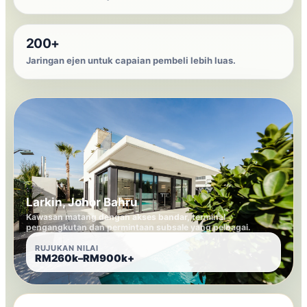
200+
Jaringan ejen untuk capaian pembeli lebih luas.
Larkin, Johor Bahru
Kawasan matang dengan akses bandar, terminal
pengangkutan dan permintaan subsale yang pelbagai.
RUJUKAN NILAI
RM260k–RM900k+