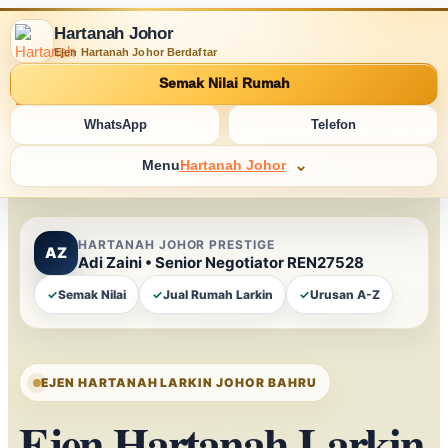
Hartanah Johor
Ejen Hartanah Johor Berdaftar
Semak Nilai Rumah
WhatsApp
Telefon
Menu
Hartanah Johor
HARTANAH JOHOR PRESTIGE
AZ
Adi Zaini • Senior Negotiator REN27528
✓
Semak Nilai
✓
Jual Rumah Larkin
✓
Urusan A-Z
EJEN HARTANAH LARKIN JOHOR BAHRU
Ejen Hartanah Larkin