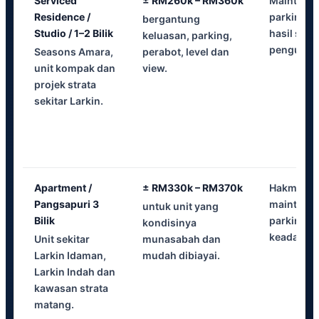
Serviced
± RM260k – RM360k
Maintenan
Residence /
parking, u
bergantung
Studio / 1–2 Bilik
hasil sewa
keluasan, parking,
pengurus
Seasons Amara,
perabot, level dan
unit kompak dan
view.
projek strata
sekitar Larkin.
Apartment /
± RM330k – RM370k
Hakmilik 
Pangsapuri 3
maintenanc
untuk unit yang
Bilik
parking, 
kondisinya
keadaan 
Unit sekitar
munasabah dan
Larkin Idaman,
mudah dibiayai.
Larkin Indah dan
kawasan strata
matang.