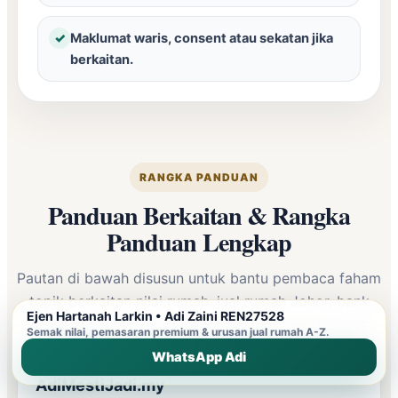
✓
Maklumat waris, consent atau sekatan jika
berkaitan.
RANGKA PANDUAN
Panduan Berkaitan & Rangka
Panduan Lengkap
Pautan di bawah disusun untuk bantu pembaca faham
topik berkaitan nilai rumah,
jual rumah Johor
, bank
Ejen Hartanah Larkin • Adi Zaini REN27528
value, dokumen dan ejen hartanah berdaftar.
Semak nilai, pemasaran premium & urusan jual rumah A-Z.
WhatsApp Adi
AdiMestiJadi.my