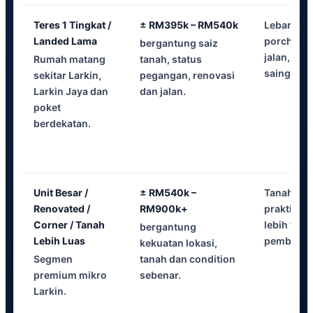
Teres 1 Tingkat /
± RM395k – RM540k
Lebar tana
Landed Lama
porch, da
bergantung saiz
jalan, fre
Rumah matang
tanah, status
saingan li
sekitar Larkin,
pegangan, renovasi
Larkin Jaya dan
dan jalan.
poket
berdekatan.
Unit Besar /
± RM540k –
Tanah ext
Renovated /
RM900k+
praktikal,
Corner / Tanah
lebih tena
bergantung
Lebih Luas
pembeli tu
kekuatan lokasi,
Segmen
tanah dan condition
premium mikro
sebenar.
Larkin.