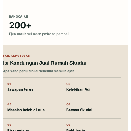
RANGKAIAN
200+
Ejen untuk peluasan padanan pembeli.
FAIL KEPUTUSAN
Isi Kandungan Jual Rumah Skudai
Apa yang perlu dinilai sebelum memilih ejen
01
02
Jawapan terus
Kelebihan Adi
03
04
Masalah boleh diurus
Bacaan Skudai
05
06
Risk register
Bukti kerja