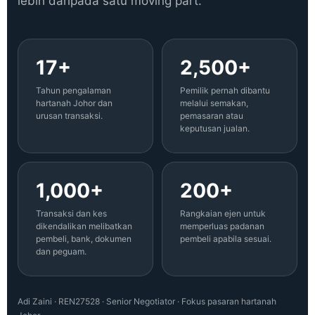
lebih daripada satu moving part.
17+
2,500+
Tahun pengalaman
Pemilik pernah dibantu
hartanah Johor dan
melalui semakan,
urusan transaksi.
pemasaran atau
keputusan jualan.
1,000+
200+
Transaksi dan kes
Rangkaian ejen untuk
dikendalikan melibatkan
memperluas padanan
pembeli, bank, dokumen
pembeli apabila sesuai.
dan peguam.
Adi Zaini · REN27528 · Senior Negotiator · Fokus pasaran hartanah