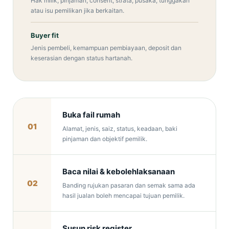
Hak milik, pinjaman, consent, strata, pusaka, tunggakan
atau isu pemilikan jika berkaitan.
Buyer fit
Jenis pembeli, kemampuan pembiayaan, deposit dan
keserasian dengan status hartanah.
Buka fail rumah
01
Alamat, jenis, saiz, status, keadaan, baki
pinjaman dan objektif pemilik.
Baca nilai & kebolehlaksanaan
02
Banding rujukan pasaran dan semak sama ada
hasil jualan boleh mencapai tujuan pemilik.
Susun risk register