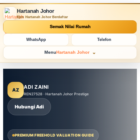
Hartanah Johor
Ejen Hartanah Johor Berdaftar
Semak Nilai Rumah
WhatsApp
Telefon
Menu
Hartanah Johor
ADI ZAINI
AZ
REN27528 · Hartanah Johor Prestige
Hubungi Adi
PREMIUM FREEHOLD VALUATION GUIDE