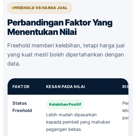
FREEHOLD VS HARGA JUAL
Perbandingan Faktor Yang
Menentukan Nilai
Freehold memberi kelebihan, tetapi harga jual
yang kuat mesti boleh dipertahankan dengan
data.
FAKTOR
KESAN PADA NILAI
RISIK
Status
Pemili
Kelebihan Positif
Freehold
letak 
Lebih mudah dipasarkan
pasara
kepada pembeli yang mahukan
pegangan bebas.