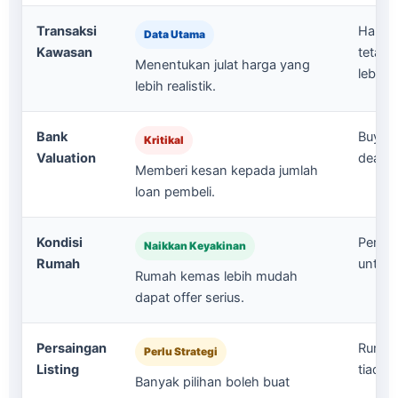
Transaksi
Harga 
Data Utama
Kawasan
tetapi
Menentukan julat harga yang
lebih 
lebih realistik.
Bank
Buyer 
Kritikal
Valuation
deal b
Memberi kesan kepada jumlah
loan pembeli.
Kondisi
Pembe
Naikkan Keyakinan
Rumah
untuk 
Rumah kemas lebih mudah
dapat offer serius.
Persaingan
Rumah 
Perlu Strategi
Listing
tiada v
Banyak pilihan boleh buat