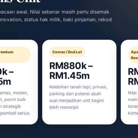
bacaan awal. Nilai sebenar masih perlu disemak
enovation, status hak milik, baki pinjaman, rekod
Premium
Corner / End Lot
Apa
Res
RM880k –
k –
R
RM1.45m
5m
R
Kelebihan tanah tepi, privasi,
emas, moden,
Nilai
parking dan potensi ubah
t, porch baik
maint
suai menjadikan unit begini
h strategik
tena
lebih menonjol.
pembeli serius.
kome