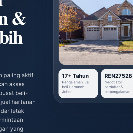
an &
bih
 paling aktif
17+ Tahun
REN27528
Pengalaman jual
Negotiator
kan akses
beli
Hartanah
berdaftar &
Johor
berpengalaman
pusat beli-
jual hartanah
dar letak
ermintaan
ngan yang