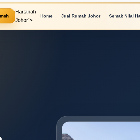
Hartanah
umah
Home
Jual Rumah Johor
Semak Nilai H
Johor">
n