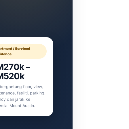
rtment / Serviced
idence
M270k –
M520k
 bergantung floor, view,
enance, fasiliti, parking,
ncy dan jarak ke
rsial Mount Austin.