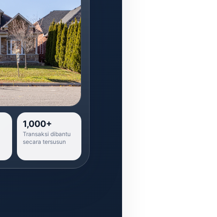
1,000+
Transaksi dibantu
secara tersusun