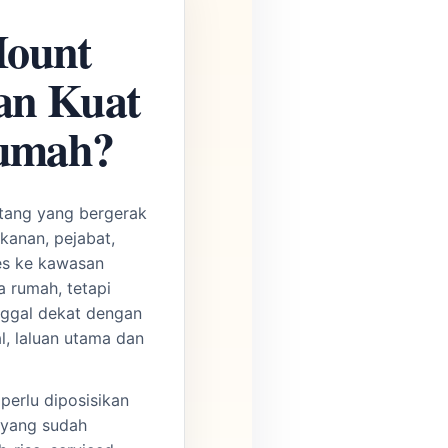
ount
an Kuat
Rumah?
tang yang bergerak
anan, pejabat,
ses ke kawasan
 rumah, tetapi
nggal dekat dengan
l, laluan utama dan
perlu diposisikan
h yang sudah