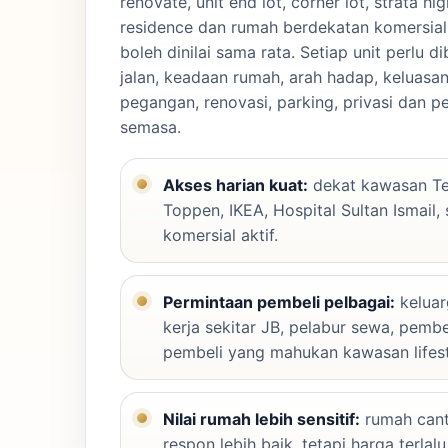
renovate, unit end lot, corner lot, strata hig
residence dan rumah berdekatan komersial
boleh dinilai sama rata. Setiap unit perlu d
jalan, keadaan rumah, arah hadap, keluasan
pegangan, renovasi, parking, privasi dan pe
semasa.
Akses harian kuat:
dekat kawasan Te
Toppen, IKEA, Hospital Sultan Ismail,
komersial aktif.
Permintaan pembeli pelbagai:
keluar
kerja sekitar JB, pelabur sewa, pemb
pembeli yang mahukan kawasan lifest
Nilai rumah lebih sensitif:
rumah cant
respon lebih baik, tetapi harga terlalu