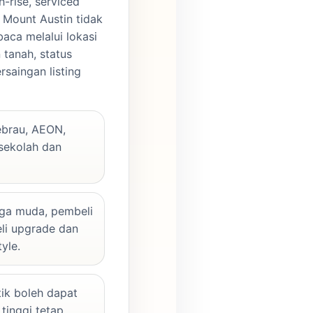
h-rise, serviced
 Mount Austin tidak
ibaca melalui lokasi
 tanah, status
rsaingan listing
brau, AEON,
 sekolah dan
ga muda, pembeli
eli upgrade dan
yle.
ik boleh dapat
 tinggi tetap