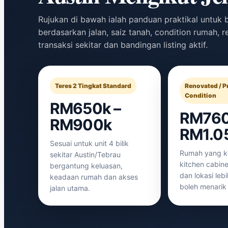
Rujukan di bawah ialah panduan praktikal untuk 
berdasarkan jalan, saiz tanah, condition rumah, r
transaksi sekitar dan bandingan listing aktif.
Teres 2 Tingkat Standard
Renovated / 
Condition
RM650k –
RM760
RM900k
RM1.0
Sesuai untuk unit 4 bilik
Rumah yang k
sekitar Austin/Tebrau
kitchen cabine
bergantung keluasan,
dan lokasi lebi
keadaan rumah dan akses
boleh menarik 
jalan utama.