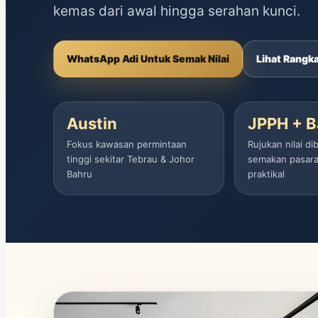
kemas dari awal hingga serahan kunci.
WhatsApp Adi Untuk Semak Nilai
Lihat Rangk
Austin
JPPH + 
Fokus kawasan permintaan
Rujukan nilai d
tinggi sekitar Tebrau & Johor
semakan pasara
Bahru
praktikal