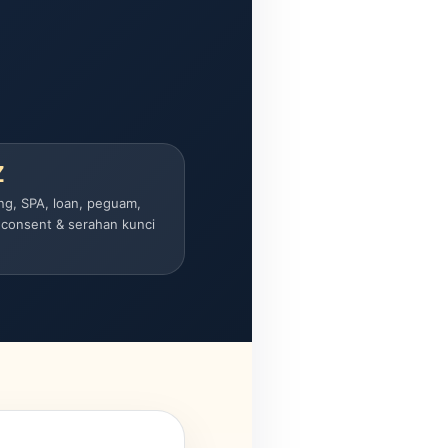
Z
ng, SPA, loan, peguam,
 consent & serahan kunci