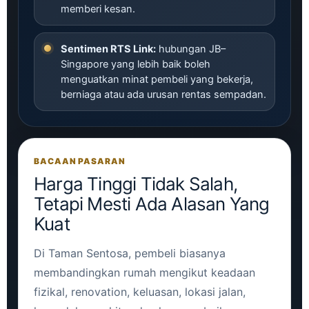
memberi kesan.
Sentimen RTS Link:
hubungan JB–
Singapore yang lebih baik boleh
menguatkan minat pembeli yang bekerja,
berniaga atau ada urusan rentas sempadan.
BACAAN PASARAN
Harga Tinggi Tidak Salah,
Tetapi Mesti Ada Alasan Yang
Kuat
Di Taman Sentosa, pembeli biasanya
membandingkan rumah mengikut keadaan
fizikal, renovation, keluasan, lokasi jalan,