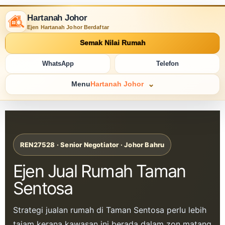
Hartanah Johor
Ejen Hartanah Johor Berdaftar
Semak Nilai Rumah
WhatsApp
Telefon
Menu
Hartanah Johor
REN27528 · Senior Negotiator · Johor Bahru
Ejen Jual Rumah Taman
Sentosa
Strategi jualan rumah di Taman Sentosa perlu lebih
tajam kerana kawasan ini berada dalam zon matang