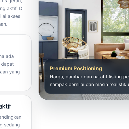
atus geran,
g aktif. Di
lai akses
man.
ma ada
 dapat
Premium Positioning
aan yang
Harga, gambar dan naratif listing per
nampak bernilai dan masih realistik
ktif
bandingkan
ng sedang