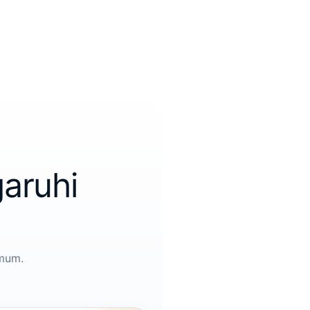
aruhi
umum.