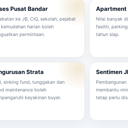
ses Pusat Bandar
Apartment 
ekatan ke JB, CIQ, sekolah, pejabat
Nilai banyak d
 kemudahan harian boleh
fasiliti, parkin
guatkan permintaan.
tahun siap.
ngurusan Strata
Sentimen J
, sinking fund, tunggakan dan
Pembangunan s
od maintenance boleh
membantu mina
pengaruhi keyakinan buyer.
tetap perlu di