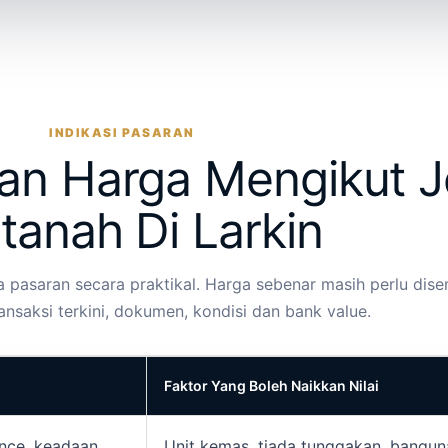
INDIKASI PASARAN
an Harga Mengikut J
tanah Di Larkin
pasaran secara praktikal. Harga sebenar masih perlu dis
ransaksi terkini, dokumen, kondisi dan bank value.
Faktor Yang Boleh Naikkan Nilai
nance, keadaan
Unit kemas, tiada tunggakan, bangun