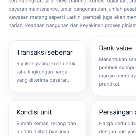
kerana tingkat, saiz, view, parking, kondisi dalaman, st
bayaran maintenance, umur bangunan dan jumlah pesain
kawasan matang seperti Larkin, pembeli juga akan meni
harian, keadaan bangunan dan keyakinan proses pinja
Bank value
Transaksi sebenar
Menentukan sa
Rujukan paling kuat untuk
pembeli mampu
tahu lingkungan harga
margin pembiay
yang diterima pasaran.
praktikal.
Kondisi unit
Persaingan a
Rumah kemas, terang dan
Harga perlu di
mudah dilihat biasanya
dengan unit ya