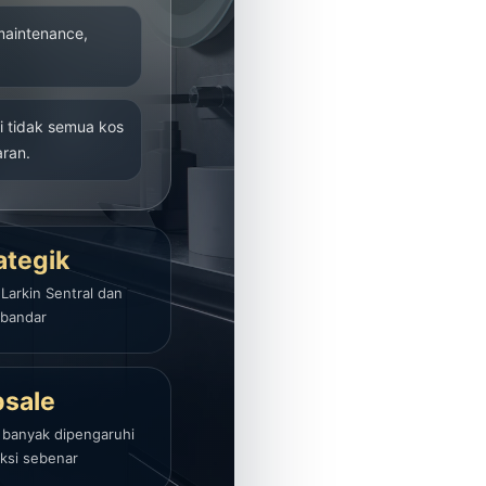
 maintenance,
i tidak semua kos
aran.
ategik
Larkin Sentral dan
 bandar
sale
 banyak dipengaruhi
ksi sebenar