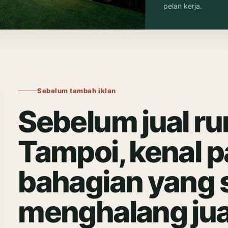
pelan kerja.
Sebelum tambah iklan
Sebelum jual r
Tampoi, kenal p
bahagian yang
menghalang jua