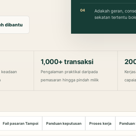
04
Adakah geran, conse
sekatan tertentu bo
eh dibantu
1,000+ transaksi
200
 keadaan
Pengalaman praktikal daripada
Kerja
a
pemasaran hingga pindah milik
capai
Fail pasaran Tampoi
Panduan keputusan
Proses kerja
Panduan 