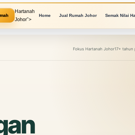
Hartanah
umah
Home
Jual Rumah Johor
Semak Nilai H
Johor">
Fokus
Hartanah Johor
17+ tahun
gan