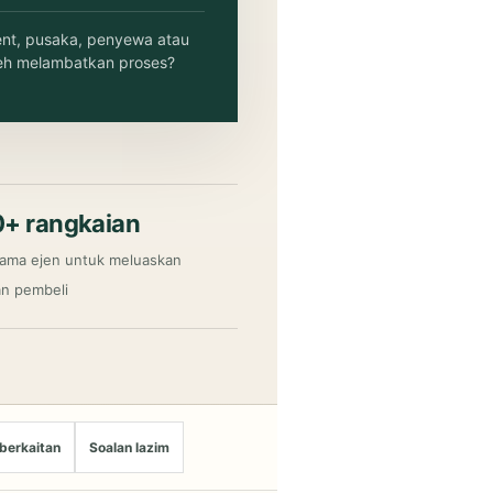
nt, pusaka, penyewa atau
leh melambatkan proses?
+ rangkaian
sama ejen untuk meluaskan
an pembeli
berkaitan
Soalan lazim