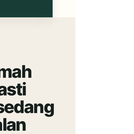
umah
asti
 sedang
lan