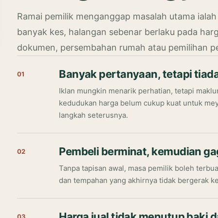
Ramai pemilik menganggap masalah utama ialah
banyak kes, halangan sebenar berlaku pada har
dokumen, persembahan rumah atau pemilihan pe
Banyak pertanyaan, tetapi tiad
01
Iklan mungkin menarik perhatian, tetapi makl
kedudukan harga belum cukup kuat untuk me
langkah seterusnya.
Pembeli berminat, kemudian g
02
Tanpa tapisan awal, masa pemilik boleh terbu
dan tempahan yang akhirnya tidak bergerak ke p
Harga jual tidak menutup baki 
03