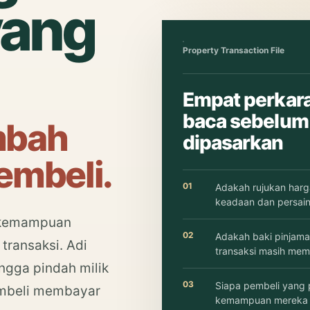
yang
Property Transaction File
Empat perkara
baca sebelum
mbah
dipasarkan
embeli.
01
Adakah rujukan harga 
keadaan dan persai
, kemampuan
02
Adakah baki pinjama
transaksi. Adi
transaksi masih mem
ngga pindah milik
03
Siapa pembeli yang 
embeli membayar
kemampuan mereka