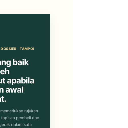
DOSSIER · TAMPOI
ng baik
leh
t apabila
n awal
t.
 memerlukan rujukan
, tapisan pembeli dan
erak dalam satu