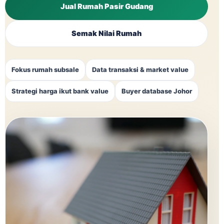
Jual Rumah Pasir Gudang
Semak Nilai Rumah
Fokus rumah subsale
Data transaksi & market value
Strategi harga ikut bank value
Buyer database Johor
RM380k
Median harga transaksi
kediaman Pasir Gudang, Apr
2025 – Mac 2026