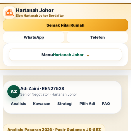
Hartanah Johor
Ejen Hartanah Johor Berdaftar
Semak Nilai Rumah
WhatsApp
Telefon
Menu
Hartanah Johor
Adi Zaini · REN27528
AZ
Senior Negotiator · Hartanah Johor
Analisis
Kawasan
Strategi
Pilih Adi
FAQ
Analisis Pasaran 2026 · Pasir Gudang × JS-SEZ