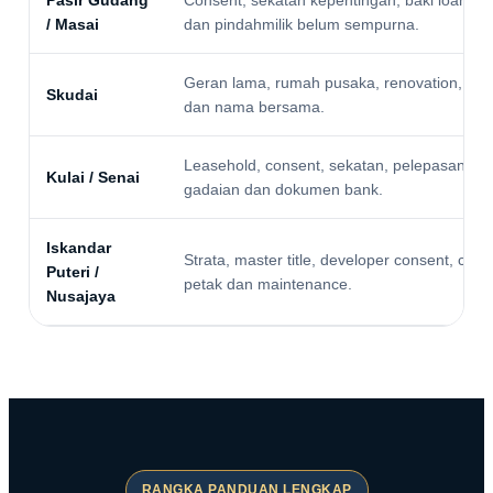
/ Masai
dan pindahmilik belum sempurna.
Geran lama, rumah pusaka, renovation, kav
Skudai
dan nama bersama.
Leasehold, consent, sekatan, pelepasan
Kulai / Senai
gadaian dan dokumen bank.
Iskandar
Strata, master title, developer consent, cuka
Puteri /
petak dan maintenance.
Nusajaya
RANGKA PANDUAN LENGKAP