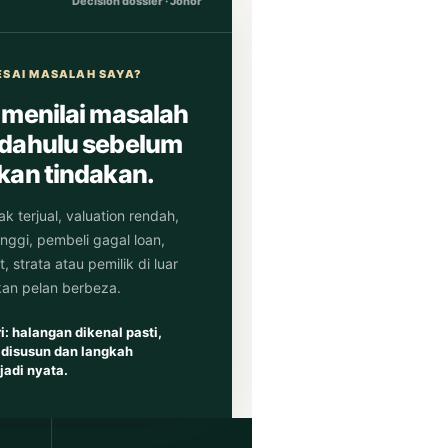
Decision dossier · Johor
LESAI MASALAH SAYA?
 menilai masalah
 dahulu sebelum
kan tindakan.
k terjual, valuation rendah,
inggi, pembeli gagal loan,
 strata atau pemilik di luar
an pelan berbeza.
i: halangan dikenal pasti,
 disusun dan langkah
adi nyata.