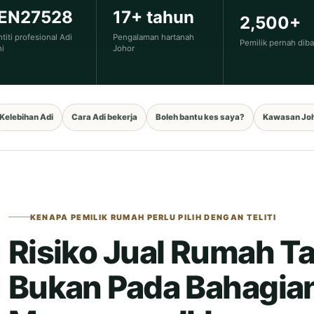
EN27528
17+ tahun
2,500+
ntiti profesional Adi
Pengalaman hartanah
Pemilik pernah dib
ni
Johor
Kelebihan Adi
Cara Adi bekerja
Boleh bantu kes saya?
Kawasan Jo
KENAPA PEMILIK RUMAH PERLU PILIH DENGAN TELITI
Risiko Jual Rumah T
Bukan Pada Bahagia