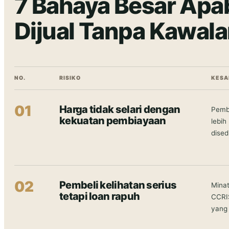
7 Bahaya Besar Apa
Dijual Tanpa Kawala
NO.
RISIKO
KESA
01
Harga tidak selari dengan
Pembe
kekuatan pembiayaan
lebih
dised
02
Pembeli kelihatan serius
Minat
tetapi loan rapuh
CCRI
yang 