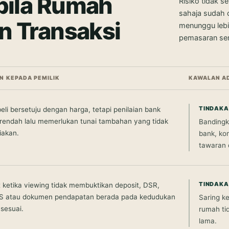
bila Rumah
Risiko tidak s
sahaja sudah 
n Transaksi
menunggu leb
pemasaran se
N KEPADA PEMILIK
KAWALAN A
TINDAKA
li bersetuju dengan harga, tetapi penilaian bank
 rendah lalu memerlukan tunai tambahan yang tidak
Bandingk
iakan.
bank, ko
tawaran 
TINDAKA
 ketika viewing tidak membuktikan deposit, DSR,
S atau dokumen pendapatan berada pada kedudukan
Saring k
sesuai.
rumah ti
lama.