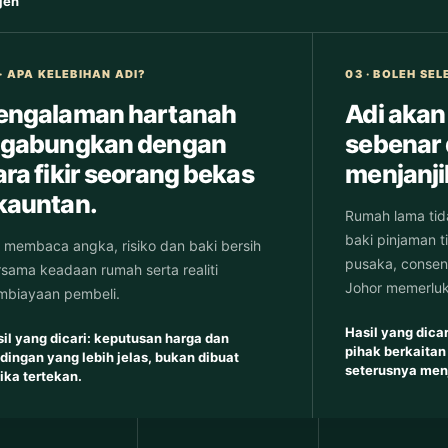
jen
 · APA KELEBIHAN ADI?
03 · BOLEH SE
engalaman hartanah
Adi akan
igabungkan dengan
sebenar
ara fikir seorang bekas
menjanji
kauntan.
Rumah lama tida
baki pinjaman t
 membaca angka, risiko dan baki bersih
pusaka, consent,
sama keadaan rumah serta realiti
Johor memerluk
mbiayaan pembeli.
Hasil yang dicar
il yang dicari: keputusan harga dan
pihak berkaitan
dingan yang lebih jelas, bukan dibuat
seterusnya menj
ika tertekan.