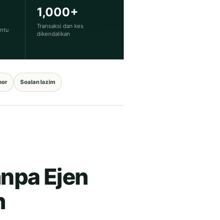
1,000+
Transaksi dan kes
antu
dikendalikan
hor
Soalan lazim
anpa Ejen
n