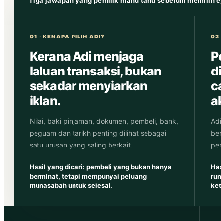
Tiga jawapan yang pemilik mahu tahu sebelum memilih e
01 · KENAPA PILIH ADI?
02
Kerana Adi menjaga
P
laluan transaksi, bukan
d
sekadar menyiarkan
c
iklan.
a
Nilai, baki pinjaman, dokumen, pembeli, bank,
Adi
peguam dan tarikh penting dilihat sebagai
ber
satu urusan yang saling berkait.
pe
Hasil yang dicari: pembeli yang bukan hanya
Has
berminat, tetapi mempunyai peluang
run
munasabah untuk selesai.
ket