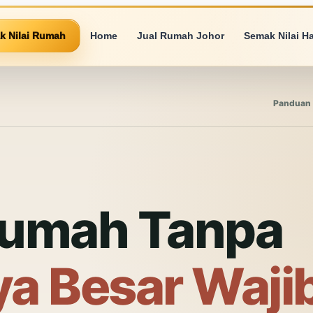
k Nilai Rumah
Home
Jual Rumah Johor
Semak Nilai H
Panduan 
 Rumah Tanpa
ya Besar Waji