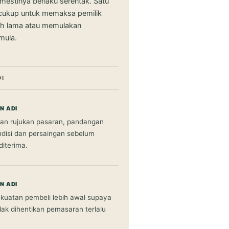
emestinya berlaku serentak. Satu
cukup untuk memaksa pemilik
ih lama atau memulakan
mula.
DI
N ADI
an rujukan pasaran, pandangan
ndisi dan persaingan sebelum
diterima.
N ADI
ekuatan pembeli lebih awal supaya
dak dihentikan pemasaran terlalu