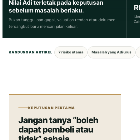
Nilai Adi terletak pada keputusan
R
sebelum masalah berlaku.
Ide
Bukan tunggu loan gagal, valuation rendah atau dokumen
Zai
tersangkut baru mencari jalan keluar.
7 risiko utama
Masalah yang Adi urus
KANDUNGAN ARTIKEL
KEPUTUSAN PERTAMA
Jangan tanya “boleh
dapat pembeli atau
tidak” sahaja.