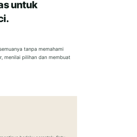
as untuk
i.
n semuanya tanpa memahami
, menilai pilihan dan membuat