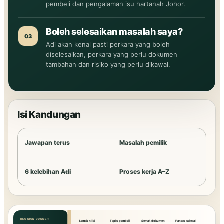
pembeli dan pengalaman isu hartanah Johor.
Boleh selesaikan masalah saya?
03
Adi akan kenal pasti perkara yang boleh
diselesaikan, perkara yang perlu dokumen
tambahan dan risiko yang perlu dikawal.
Isi Kandungan
Jawapan terus
Masalah pemilik
6 kelebihan Adi
Proses kerja A–Z