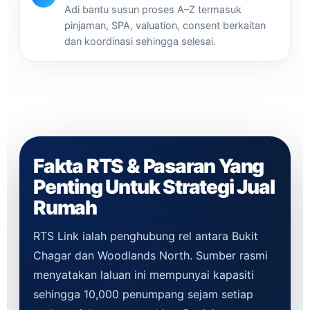
Adi bantu susun proses A–Z termasuk
pinjaman, SPA, valuation, consent berkaitan
dan koordinasi sehingga selesai.
Fakta RTS & Pasaran Yang
Penting Untuk Strategi Jual
Rumah
RTS Link ialah penghubung rel antara Bukit
Chagar dan Woodlands North. Sumber rasmi
menyatakan laluan ini mempunyai kapasiti
sehingga 10,000 penumpang sejam setiap