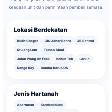
keadaan unit dan permintaan pembeli semasa.
Lokasi Berdekatan
Bukit Chagar
CIQ Johor Bahru
JB Sentral
Stulang Laut
Taman Abad
Jalan Wong Ah Fook
Kebun Teh
Larkin
Danga Bay
Bandar Baru UDA
Jenis Hartanah
Apartment
Kondominium