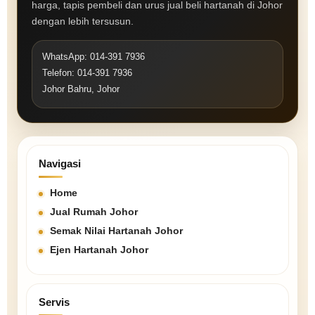
harga, tapis pembeli dan urus jual beli hartanah di Johor
dengan lebih tersusun.
WhatsApp: 014-391 7936
Telefon: 014-391 7936
Johor Bahru, Johor
Navigasi
Home
Jual Rumah Johor
Semak Nilai Hartanah Johor
Ejen Hartanah Johor
Servis