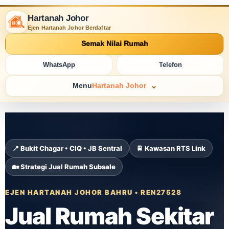
Hartanah Johor
Ejen Hartanah Johor Berdaftar
Semak Nilai Rumah
WhatsApp
Telefon
Menu
Hartanah Johor
📍 Bukit Chagar • CIQ • JB Sentral
🚆 Kawasan RTS Link
🏡 Strategi Jual Rumah Subsale
EJEN HARTANAH JOHOR BAHRU • REN27528
Jual Rumah Sekitar