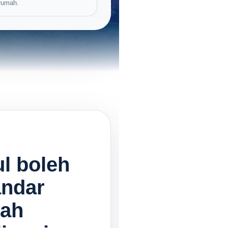
rumah.
l boleh
andar
dah