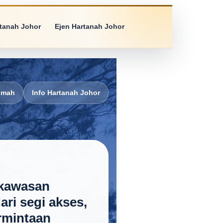
rtanah Johor
Ejen Hartanah Johor
umah
Info Hartanah Johor
 kawasan
ri segi akses,
rmintaan