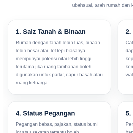
ubahsuai, arah rumah dan 
1. Saiz Tanah & Binaan
2.
Rumah dengan tanah lebih luas, binaan
Cat
lebih besar atau lot tepi biasanya
dap
mempunyai potensi nilai lebih tinggi,
kep
terutama jika ruang tambahan boleh
kem
digunakan untuk parkir, dapur basah atau
wal
ruang keluarga.
4. Status Pegangan
5.
Pegangan bebas, pajakan, status bumi
Pem
lot atau sekatan tertentu boleh
ban