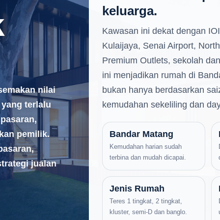
keluarga.
k
Kawasan ini dekat dengan IOI
Kulaijaya, Senai Airport, Nor
Premium Outlets, sekolah dan
ini menjadikan rumah di Bandar
bukan hanya berdasarkan saiz
semakan nilai
kemudahan sekeliling dan daya
yang terlalu
 pasaran,
Bandar Matang
kan pemilik.
Kemudahan harian sudah
pasaran,
terbina dan mudah dicapai.
trategi jualan
Jenis Rumah
Teres 1 tingkat, 2 tingkat,
kluster, semi-D dan banglo.