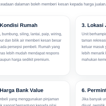
keadaan dalaman boleh memberi kesan kepada harga jualan
 Kondisi Rumah
3. Lokasi 
, bumbung, siling, lantai, paip, wiring,
Unit berhampir
ur dan bilik air memberi kesan besar
taman rekreasi
ada persepsi pembeli. Rumah yang
keluar masuk
as lebih mudah mendapat respons
lebih menarik
aupun harga sedikit premium.
mahukan kemu
 Harga Bank Value
6. Permi
beli yang menggunakan pinjaman
Jika banyak u
k sangat bergantung kepada nilai
dijual, pemilik