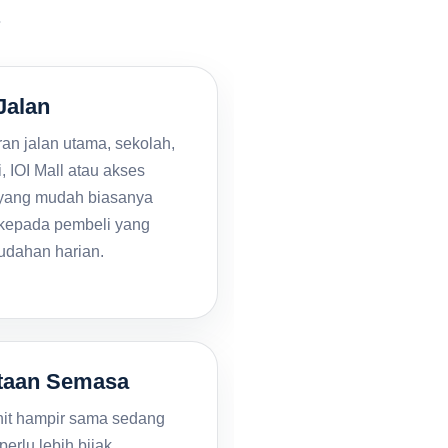
.
Jalan
an jalan utama, sekolah,
, IOI Mall atau akses
 yang mudah biasanya
 kepada pembeli yang
dahan harian.
ntaan Semasa
nit hampir sama sedang
 perlu lebih bijak