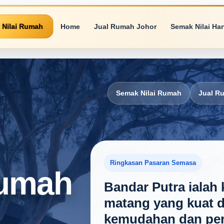
 Nilai Rumah
Home
Jual Rumah Johor
Semak Nilai Ha
Semak Nilai Rumah
Jual R
Ringkasan Pasaran Semasa
Rumah
Bandar Putra ialah
matang yang kuat da
kemudahan dan pe